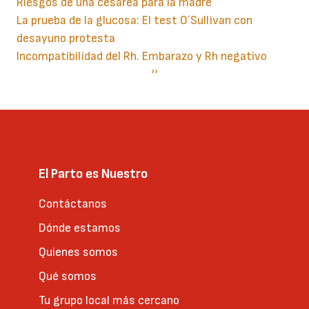
Riesgos de una cesárea para la madre
La prueba de la glucosa: El test O´Sullivan con
desayuno protesta
Incompatibilidad del Rh. Embarazo y Rh negativo
Paginación
Siguiente
››
página
El Parto es Nuestro
Contáctanos
Dónde estamos
Quienes somos
Qué somos
Tu grupo local más cercano