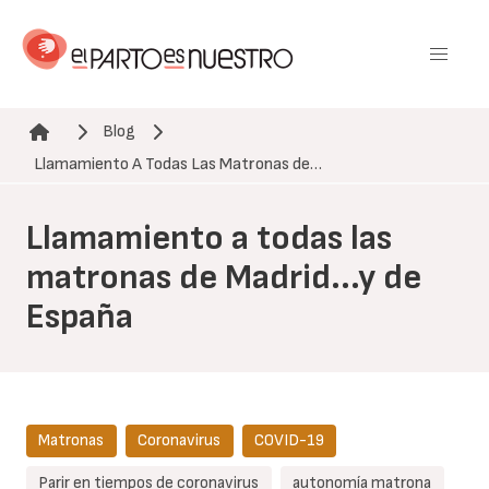
Pasar
al
contenido
principal
Blog
Ruta de navegación
Llamamiento A Todas Las Matronas de…
Llamamiento a todas las
matronas de Madrid...y de
España
Matronas
Coronavirus
COVID-19
Parir en tiempos de coronavirus
autonomía matrona