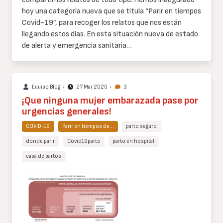
hoy una categoría nueva que se titula “Parir en tiempos
Covid-19”, para recoger los relatos que nos están
llegando estos días. En esta situación nueva de estado
de alerta y emergencia sanitaria…
Equipo Blog
•
27 Mar 2020
•
3
¡Que ninguna mujer embarazada pase por
urgencias generales!
COVID-19
Parir en tiempos de…
parto seguro
donde parir
Covid19parto
parto en hospital
casa de partos
Cuerpo
de
texto