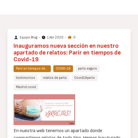
Equipo Blog
•
1 Abr 2020
•
0
Inauguramos nueva sección en nuestro
apartado de relatos: Parir en tiempos de
Covid-19
Parir en tiempos de…
COVID-19
parto seguro
testimonios
relatos de parto
Covid19parto
Madrid covid
Cuerpo
de
texto
En nuestra web tenemos un apartado donde
compartimos relatos de todo tipo. Hemos inaugurado