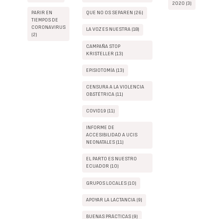
2020 (3)
PARIR EN
QUE NO OS SEPAREN (26)
TIEMPOS DE
CORONAVIRUS
LA VOZ ES NUESTRA (18)
(2)
CAMPAÑA STOP
KRISTELLER (13)
EPISIOTOMÍA (13)
CENSURA A LA VIOLENCIA
OBSTÉTRICA (11)
COVID19 (11)
INFORME DE
ACCESIBILIDAD A UCIS
NEONATALES (11)
EL PARTO ES NUESTRO
ECUADOR (10)
GRUPOS LOCALES (10)
APOYAR LA LACTANCIA (9)
BUENAS PRÁCTICAS (9)