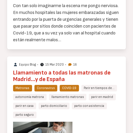
Con tan solo imaginarme la escena me pongo nerviosa.
En muchos hospitales las mujeres embarazadas siguen
entrando por la puerta de urgencias generales y tienen
que pasar por sitios donde coinciden con pacientes de
Covid-19, que a su vez ya solo van al hospital cuando
están realmente malos…
Equipo Blog
•
15 Mar 2020
•
16
Llamamiento a todas las matronas de
Madrid...y de España
Matronas
Coronavirus
COVID-19
Parir en tiempos de…
autonomía matrona
llamamiento matronas
parir en madrid
parir en casa
parto domiciliario
parto con asistencia
parto seguro
Cuerpo
de