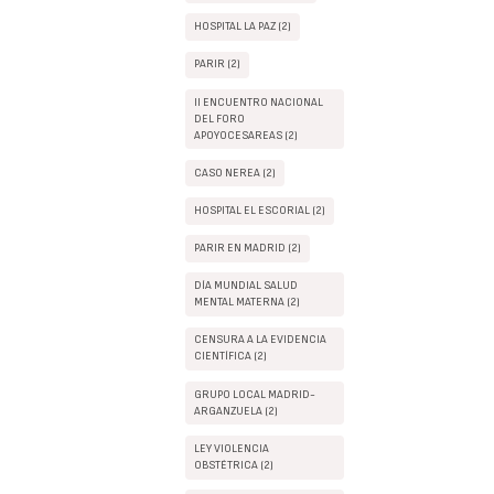
HOSPITAL LA PAZ (2)
PARIR (2)
II ENCUENTRO NACIONAL
DEL FORO
APOYOCESAREAS (2)
CASO NEREA (2)
HOSPITAL EL ESCORIAL (2)
PARIR EN MADRID (2)
DÍA MUNDIAL SALUD
MENTAL MATERNA (2)
CENSURA A LA EVIDENCIA
CIENTÍFICA (2)
GRUPO LOCAL MADRID-
ARGANZUELA (2)
LEY VIOLENCIA
OBSTÉTRICA (2)