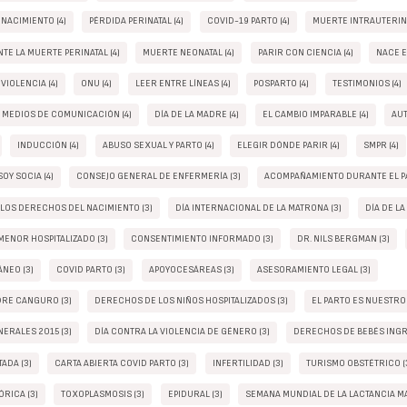
 NACIMIENTO (4)
PÉRDIDA PERINATAL (4)
COVID-19 PARTO (4)
MUERTE INTRAUTERINA
TE LA MUERTE PERINATAL (4)
MUERTE NEONATAL (4)
PARIR CON CIENCIA (4)
NACE E
VIOLENCIA (4)
ONU (4)
LEER ENTRE LÍNEAS (4)
POSPARTO (4)
TESTIMONIOS (4)
S MEDIOS DE COMUNICACIÓN (4)
DÍA DE LA MADRE (4)
EL CAMBIO IMPARABLE (4)
AUT
INDUCCIÓN (4)
ABUSO SEXUAL Y PARTO (4)
ELEGIR DÓNDE PARIR (4)
SMPR (4)
OY SOCIA (4)
CONSEJO GENERAL DE ENFERMERÍA (3)
ACOMPAÑAMIENTO DURANTE EL PA
 LOS DERECHOS DEL NACIMIENTO (3)
DÍA INTERNACIONAL DE LA MATRONA (3)
DÍA DE LA
ENOR HOSPITALIZADO (3)
CONSENTIMIENTO INFORMADO (3)
DR. NILS BERGMAN (3)
NEO (3)
COVID PARTO (3)
APOYOCESÁREAS (3)
ASESORAMIENTO LEGAL (3)
DRE CANGURO (3)
DERECHOS DE LOS NIÑOS HOSPITALIZADOS (3)
EL PARTO ES NUESTRO
ERALES 2015 (3)
DÍA CONTRA LA VIOLENCIA DE GÉNERO (3)
DERECHOS DE BEBÉS INGR
ADA (3)
CARTA ABIERTA COVID PARTO (3)
INFERTILIDAD (3)
TURISMO OBSTÉTRICO (
RICA (3)
TOXOPLASMOSIS (3)
EPIDURAL (3)
SEMANA MUNDIAL DE LA LACTANCIA MA