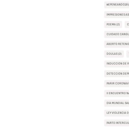
#EPENEANDO18 (
IMPRESIONES AS
POEMA (2)
C
CUIDADO CANGUR
ABORTO RETENID
DOULAS (2)
INDUCCIÓN DE P
DETECCIÓN DEPR
PARIR CORONAVI
II ENCUENTRO N
DÍA MUNDIAL SA
LEY VIOLENCIA O
PARTO INTERCUL