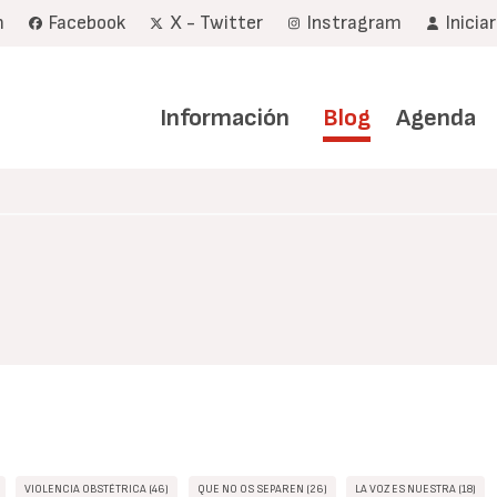
m
Facebook
X - Twitter
Instragram
Inicia
Navegación
principal
Información
Blog
Agenda
VIOLENCIA OBSTÉTRICA (46)
QUE NO OS SEPAREN (26)
LA VOZ ES NUESTRA (18)