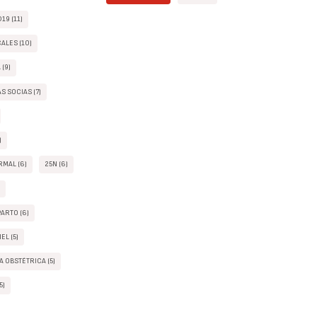
19 (11)
ALES (10)
(9)
S SOCIAS (7)
)
MAL (6)
25N (6)
)
ARTO (6)
EL (5)
 OBSTÉTRICA (5)
5)