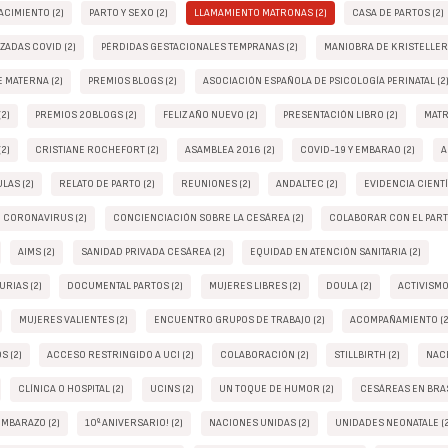
ACIMIENTO (2)
PARTO Y SEXO (2)
LLAMAMIENTO MATRONAS (2)
CASA DE PARTOS (2)
ADAS COVID (2)
PÉRDIDAS GESTACIONALES TEMPRANAS (2)
MANIOBRA DE KRISTELLER 
 MATERNA (2)
PREMIOS BLOGS (2)
ASOCIACIÓN ESPAÑOLA DE PSICOLOGÍA PERINATAL (2
2)
PREMIOS 20BLOGS (2)
FELIZ AÑO NUEVO (2)
PRESENTACIÓN LIBRO (2)
MATR
2)
CRISTIANE ROCHEFORT (2)
ASAMBLEA 2016 (2)
COVID-19 Y EMBARAO (2)
A
LAS (2)
RELATO DE PARTO (2)
REUNIONES (2)
ANDALTEC (2)
EVIDENCIA CIENTÍ
CORONAVIRUS (2)
CONCIENCIACIÓN SOBRE LA CESÁREA (2)
COLABORAR CON EL PART
AIMS (2)
SANIDAD PRIVADA CESÁREA (2)
EQUIDAD EN ATENCIÓN SANITARIA (2)
RIAS (2)
DOCUMENTAL PARTOS (2)
MUJERES LIBRES (2)
DOULA (2)
ACTIVISMO 
MUJERES VALIENTES (2)
ENCUENTRO GRUPOS DE TRABAJO (2)
ACOMPAÑAMIENTO (2
S (2)
ACCESO RESTRINGIDO A UCI (2)
COLABORACIÓN (2)
STILLBIRTH (2)
NACE
CLÍNICA O HOSPITAL (2)
UCINS (2)
UN TOQUE DE HUMOR (2)
CESÁREAS EN BRAS
MBARAZO (2)
10º ANIVERSARIO! (2)
NACIONES UNIDAS (2)
UNIDADES NEONATALE (