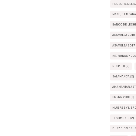
FILOSOFIA DEL N
MANEJO EMBARAZ
BANCO DE LECHE
ASAMBLEA 2018 (
ASAMBLEA 2017 (
MATRONAS Y DOU
RESPETO (2)
SALAMANCA (2)
AMAMANTAR ASTU
SMPNR 2018 (2)
MUJERES Y LIBRO
TESTIMONIO (2)
DURACIÓN DEL E