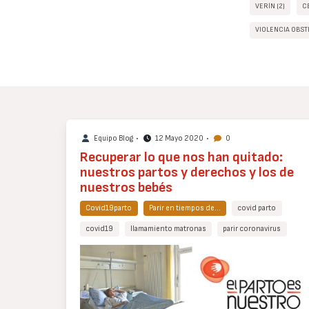
VERÍN (2)
C
VIOLENCIA OBST
Equipo Blog
•
12 Mayo 2020
•
0
Recuperar lo que nos han quitado:
nuestros partos y derechos y los de
nuestros bebés
Covid19parto
Parir en tiempos de…
covid parto
covid19
llamamiento matronas
parir coronavirus
Cuerpo
de
texto