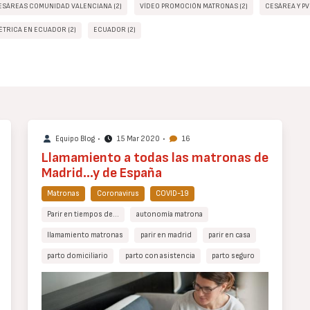
ESÁREAS COMUNIDAD VALENCIANA (2)
VÍDEO PROMOCIÓN MATRONAS (2)
CESÁREA Y PV
ÉTRICA EN ECUADOR (2)
ECUADOR (2)
Equipo Blog
•
15 Mar 2020
•
16
Llamamiento a todas las matronas de
Madrid...y de España
Matronas
Coronavirus
COVID-19
Parir en tiempos de…
autonomía matrona
llamamiento matronas
parir en madrid
parir en casa
parto domiciliario
parto con asistencia
parto seguro
Cuerpo
de