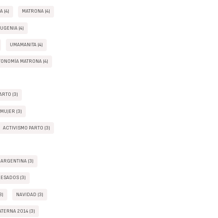
 (4)
MATRONA (4)
UGENIA (4)
UMAMANITA (4)
ONOMÍA MATRONA (4)
RTO (3)
 MUJER (3)
ACTIVISMO PARTO (3)
 ARGENTINA (3)
ESADOS (3)
3)
NAVIDAD (3)
TERNA 2014 (3)