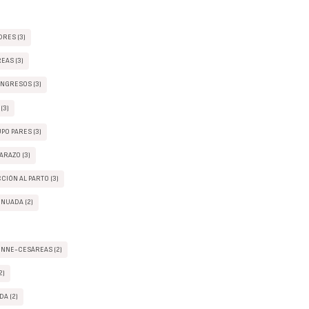
RES (3)
EAS (3)
ONGRESOS (3)
(3)
PO PARES (3)
ARAZO (3)
CIÓN AL PARTO (3)
NUADA (2)
INNE-CESÁREAS (2)
2)
A (2)