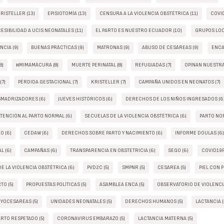
RISTELLER (13)
EPISIOTOMÍA (13)
CENSURA A LA VIOLENCIA OBSTÉTRICA (11)
COVID
SIBILIDAD A UCIS NEONATALES (11)
EL PARTO ES NUESTRO ECUADOR (10)
GRUPOS LOC
NCIA (9)
BUENAS PRÁCTICAS (9)
MATRONAS (9)
ABUSO DE CESÁREAS (9)
ENCA 
8)
#MIMAMÁCURA (8)
MUERTE PERINATAL (8)
REFUGIADAS (7)
OPINAN NUESTRA
(7)
PÉRDIDA GESTACIONAL (7)
KRISTELLER (7)
CAMPAÑA UNIDOS EN NEONATOS (7)
MADRIZADORES (6)
JUEVES HISTÓRICOS (6)
DERECHOS DE LOS NIÑOS INGRESADOS (6
ATENCIÓN AL PARTO NORMAL (6)
SECUELAS DE LA VIOLENCIA OBSTÉTRICA (6)
PARTO NOR
O (6)
CEDAW (6)
DERECHOS SOBRE PARTO Y NACIMIENTO (6)
INFORME DOULAS (6
L (6)
CAMPAÑAS (6)
TRANSPARENCIA EN OBSTETRICIA (6)
SEGO (6)
COVID19P
E LA VIOLENCIA OBSTÉTRICA (6)
PVD2C (5)
SMPNR (5)
CESAREA (5)
PIEL CON PI
TO (5)
PROPUESTAS POLÍTICAS (5)
ASAMBLEA ENCA (5)
OBSERVATORIO DE VIOLENCIA
YOCESAREAS (5)
UNIDADES NEONATALES (5)
DERECHOS HUMANOS (5)
LACTANCIA (
RTO RESPETADO (5)
CORONAVIRUS EMBARAZO (5)
LACTANCIA MATERNA (5)