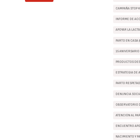
CAMPAÑA STOP K
INFORME DE ACCE
APOYAR LA LACTA
PARTO EN CASA (
15 ANIVERSARIO 
PRODUCTOS DES
ESTRATEGIA DE 
PARTO RESPETAD
DENUNCIA SOCIA
OBSERVATORIO D
ATENCIÓN AL PAR
ENCUENTRO APO
NACIMIENTO Y PA