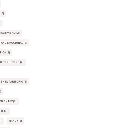
(2)
)
IACTIVISMO (2)
POYO EMOCIONAL (2)
FICA (2)
O ES NUESTRO (2)
EN EL PARITORIO (2)
)
R EN PAZ (2)
IL (2)
2)
NANCY (2)