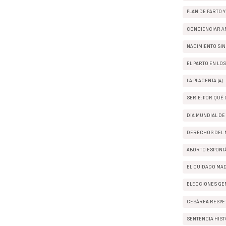
PLAN DE PARTO Y
CONCIENCIAR AN
NACIMIENTO SIN 
EL PARTO EN LO
LA PLACENTA (4)
SERIE: POR QUÉ S
DÍA MUNDIAL DE
DERECHOS DEL M
ABORTO ESPONTÁ
EL CUIDADO MA
ELECCIONES GEN
CESÁREA RESPET
SENTENCIA HISTÓ