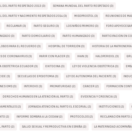
 DEL PARTO RESPETADO 2013 (3)
SEMANA MUNDIAL DEL PARTO RESPETADO (3)
 DEL PARTO Y NACIMIENTO RESPETADOS 2014 (3)
MISOPROSTOL (3)
REUNIONES DE MAD
RECLAMAR (3)
PARTO SEGURO (3)
LOS NIÑOS PRIMERO (3)
FORO APOYOCESAR
NIZADO (3)
PARTO DOMICILIARIO (3)
PARTO HUMANIZADO (3)
PARTICIPACIÓN EN C
LOBOS PARA EL RECUERDO (3)
HOSPITAL DE TORREJÓN (3)
HISTORIA DE LA MATRONERÍA 
OS DE CORONAVIRUS (3)
PARIR CON PLACER (3)
IHAN (3)
HALOPERIDOL (3)
GRU
IA OBSTÉTRICA ECUADOR (3)
OXITOCINA (3)
LEY DE VIOLENCIA OBSTÉTRICA (3)
EMB
IDE (3)
SECUELAS DE EPISIOTOMIA (3)
LEY DE AUTONOMÍA DEL PACIENTE (3)
INDUC
ES OMS (3)
INTEROVO (3)
PREMATURIDAD (2)
CÁNCER (2)
FORMACIÓN CONTI
DERECHOS HUMANOS EN LA ATENCIÓN AL PARTO (2)
EVIDENCIA Y CREENCIA (2)
AMENTALES (2)
JORNADA ATENCIÓN AL PARTO EL ESCORIAL (2)
INSTITUCIONES (2)
TO (2)
INFORME SOMBRA A LA CEDAW (2)
PROTOCOLOS (2)
RECLAMACIÓN PARTO (
 PARTO (2)
SALUD SEXUAL Y REPRODUCTIVA EN ESPAÑA (2)
LA MATERNIDAD ACOMPAÑAD