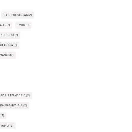
DATOS CESÁREAS (2)
TAL (2)
PVDC (2)
 NUESTRO (2)
TETRICIA (2)
MANAS (2)
PARIR EN MADRID (2)
ID-ARGANZUELA (2)
 (2)
OTOMÍA (2)