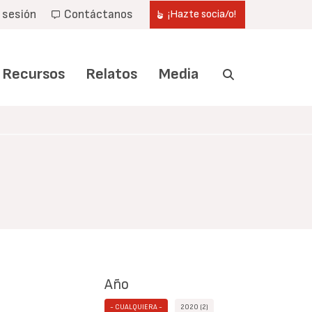
r sesión
Contáctanos
¡Hazte socia/o!
Recursos
Relatos
Media
Año
- CUALQUIERA -
2020 (2)