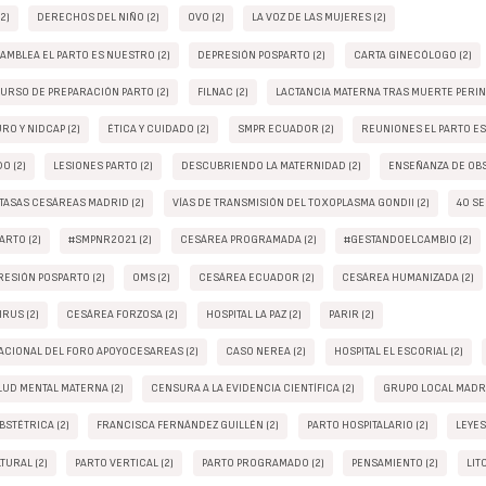
2)
DERECHOS DEL NIÑO (2)
OVO (2)
LA VOZ DE LAS MUJERES (2)
AMBLEA EL PARTO ES NUESTRO (2)
DEPRESIÓN POSPARTO (2)
CARTA GINECÓLOGO (2)
URSO DE PREPARACIÓN PARTO (2)
FILNAC (2)
LACTANCIA MATERNA TRAS MUERTE PERINA
O Y NIDCAP (2)
ÉTICA Y CUIDADO (2)
SMPR ECUADOR (2)
REUNIONES EL PARTO ES
O (2)
LESIONES PARTO (2)
DESCUBRIENDO LA MATERNIDAD (2)
ENSEÑANZA DE OBS
TASAS CESÁREAS MADRID (2)
VÍAS DE TRANSMISIÓN DEL TOXOPLASMA GONDII (2)
40 SE
ARTO (2)
#SMPNR2021 (2)
CESÁREA PROGRAMADA (2)
#GESTANDOELCAMBIO (2)
ESIÓN POSPARTO (2)
OMS (2)
CESÁREA ECUADOR (2)
CESÁREA HUMANIZADA (2)
RUS (2)
CESÁREA FORZOSA (2)
HOSPITAL LA PAZ (2)
PARIR (2)
ACIONAL DEL FORO APOYOCESAREAS (2)
CASO NEREA (2)
HOSPITAL EL ESCORIAL (2)
LUD MENTAL MATERNA (2)
CENSURA A LA EVIDENCIA CIENTÍFICA (2)
GRUPO LOCAL MADR
BSTÉTRICA (2)
FRANCISCA FERNÁNDEZ GUILLÉN (2)
PARTO HOSPITALARIO (2)
LEYES
TURAL (2)
PARTO VERTICAL (2)
PARTO PROGRAMADO (2)
PENSAMIENTO (2)
LIT