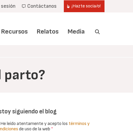
r sesión
Contáctanos
¡Hazte socia/o!
Recursos
Relatos
Media
 parto?
stoy siguiendo el blog
He leído atentamente y acepto los
términos y
ndiciones
de uso de la web
*