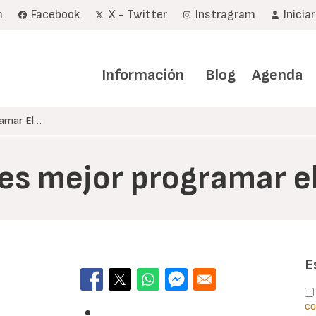
m
Facebook
X - Twitter
Instragram
Inicia
Navegación
principal
Información
Blog
Agenda
amar El…
es mejor programar el
E
co