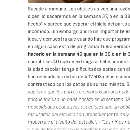
Sucede a menudo. Los obstetras ven una razón
dicen: lo sacaremos en la semana 37, o en la 38 
hecho" y parece que esperar el inicio del part
incómodo. Sin embargo ahora un importante es
idea, y demuestra que cuando hay que programa
en algún caso esto de programar fuera verda
hacerlo en la semana 40 que en la 39 o en la 
cumplir las 40 que se extraiga al bebé aument
la edad escolar tenga dificultades serias con e
han revisado los datos de 407.503 niños escoc
contrastado con los datos de su nacimiento. S
sugieren que los partos o cesáreas programad
porque incluso un bebé nacido en la semana 39 
necesidades educativas especiales que un beb
resultados del estudio son probablemente muy
muestra y el diseño del estudio".
- "Los niños n
5,5% de los casos de necesidades educativas, 