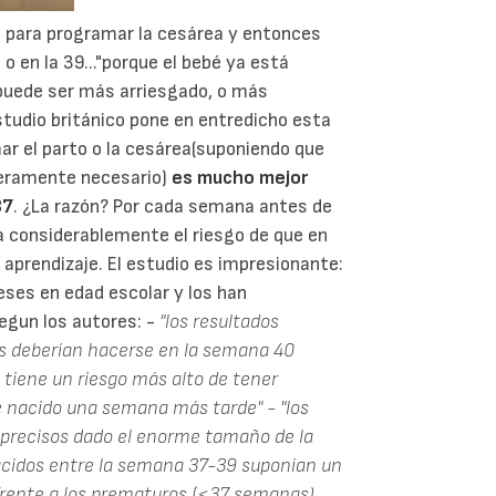
 para programar la cesárea y entonces
o en la 39..."porque el bebé ya está
o puede ser más arriesgado, o más
tudio británico pone en entredicho esta
r el parto o la cesárea(suponiendo que
deramente necesario)
es mucho mejor
37
. ¿La razón? Por cada semana antes de
a considerablemente el riesgo de que en
l aprendizaje. El estudio es impresionante:
eses en edad escolar y los han
egun los autores: -
"los resultados
os deberían hacerse en la semana 40
tiene un riesgo más alto de tener
é nacido una semana más tarde"
- "los
 precisos dado el enorme tamaño de la
acidos entre la semana 37-39 suponían un
frente a los prematuros (<37 semanas)