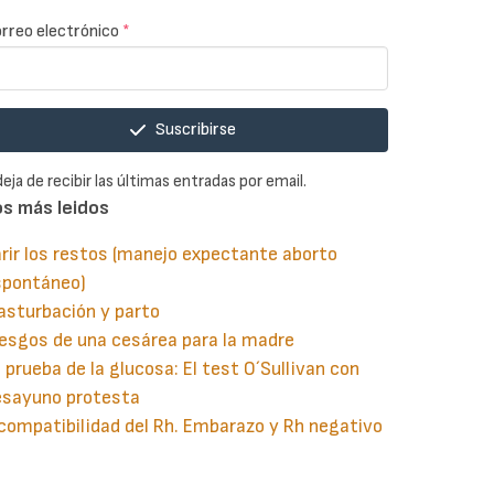
rreo electrónico
*
Suscribirse
deja de recibir las últimas entradas por email.
os más leidos
rir los restos (manejo expectante aborto
spontáneo)
asturbación y parto
esgos de una cesárea para la madre
 prueba de la glucosa: El test O´Sullivan con
esayuno protesta
compatibilidad del Rh. Embarazo y Rh negativo
guiente
aginación
gina