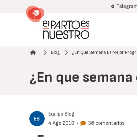
Pasar
Telegra
al
contenido
principal
Blog
¿En Que Semana Es Mejor Progr
Ruta de navegación
¿En que semana 
Equipo Blog
4 Ago 2010
•
36 comentarios