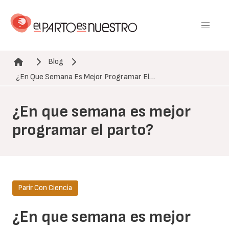
Pasar
al
contenido
principal
Blog
Ruta de navegación
¿En Que Semana Es Mejor Programar El…
¿En que semana es mejor
programar el parto?
Parir Con Ciencia
¿En que semana es mejor