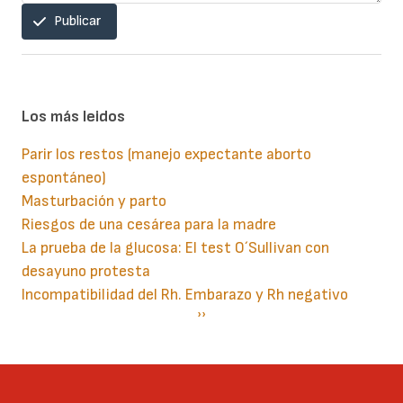
Publicar
Los más leidos
Parir los restos (manejo expectante aborto
espontáneo)
Masturbación y parto
Riesgos de una cesárea para la madre
La prueba de la glucosa: El test O´Sullivan con
desayuno protesta
Incompatibilidad del Rh. Embarazo y Rh negativo
Paginación
Siguiente
››
página