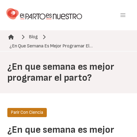
Pasar
al
contenido
principal
Blog
Ruta de navegación
¿En Que Semana Es Mejor Programar El…
¿En que semana es mejor
programar el parto?
Parir Con Ciencia
¿En que semana es mejor