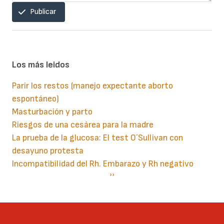
Publicar
Los más leidos
Parir los restos (manejo expectante aborto
espontáneo)
Masturbación y parto
Riesgos de una cesárea para la madre
La prueba de la glucosa: El test O´Sullivan con
desayuno protesta
Incompatibilidad del Rh. Embarazo y Rh negativo
Paginación
Siguiente
››
página