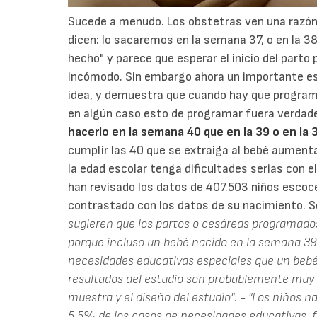
Sucede a menudo. Los obstetras ven una razón
dicen: lo sacaremos en la semana 37, o en la 38 
hecho" y parece que esperar el inicio del part
incómodo. Sin embargo ahora un importante es
idea, y demuestra que cuando hay que programa
en algún caso esto de programar fuera verda
hacerlo en la semana 40 que en la 39 o en la 
cumplir las 40 que se extraiga al bebé aument
la edad escolar tenga dificultades serias con e
han revisado los datos de 407.503 niños escoc
contrastado con los datos de su nacimiento. S
sugieren que los partos o cesáreas programad
porque incluso un bebé nacido en la semana 39 
necesidades educativas especiales que un beb
resultados del estudio son probablemente muy
muestra y el diseño del estudio".
- "Los niños n
5,5% de los casos de necesidades educativas, 