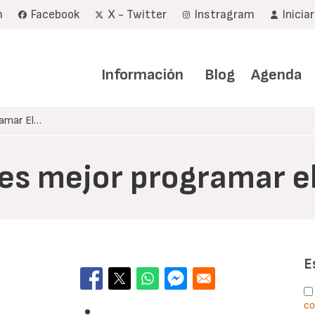
m
Facebook
X - Twitter
Instragram
Inicia
Navegación
principal
Información
Blog
Agenda
amar El…
es mejor programar el
E
co