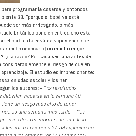
 para programar la cesárea y entonces
o en la 39..."porque el bebé ya está
o puede ser más arriesgado, o más
tudio británico pone en entredicho esta
r el parto o la cesárea(suponiendo que
deramente necesario)
es mucho mejor
37
. ¿La razón? Por cada semana antes de
a considerablemente el riesgo de que en
l aprendizaje. El estudio es impresionante:
eses en edad escolar y los han
egun los autores: -
"los resultados
os deberían hacerse en la semana 40
tiene un riesgo más alto de tener
é nacido una semana más tarde"
- "los
 precisos dado el enorme tamaño de la
acidos entre la semana 37-39 suponían un
frente a los prematuros (<37 semanas)