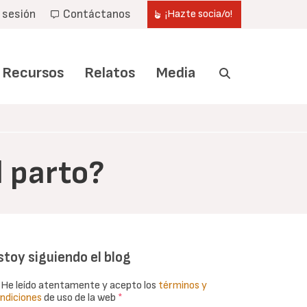
r sesión
Contáctanos
¡Hazte socia/o!
Recursos
Relatos
Media
 parto?
stoy siguiendo el blog
He leído atentamente y acepto los
términos y
ndiciones
de uso de la web
*