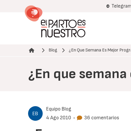
Pasar
Telegra
al
contenido
principal
Blog
¿En Que Semana Es Mejor Progr
Ruta de navegación
¿En que semana 
Equipo Blog
4 Ago 2010
•
36 comentarios