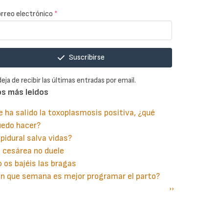
rreo electrónico
*
Suscribirse
deja de recibir las últimas entradas por email.
os más leidos
 ha salido la toxoplasmosis positiva, ¿qué
uedo hacer?
pidural salva vidas?
 cesárea no duele
 os bajéis las bragas
n que semana es mejor programar el parto?
gina
aginación
Siguiente
››
terior
página