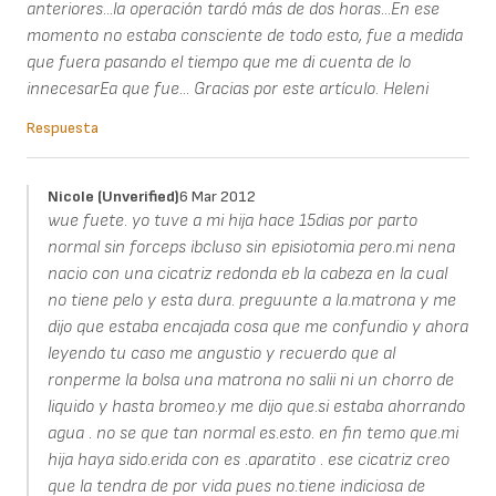
anteriores...la operación tardó más de dos horas...En ese
momento no estaba consciente de todo esto, fue a medida
que fuera pasando el tiempo que me di cuenta de lo
innecesarEa que fue... Gracias por este artículo. Heleni
Respuesta
Nicole (unverified)
6 Mar 2012
wue fuete. yo tuve a mi hija hace 15dias por parto
normal sin forceps ibcluso sin episiotomia pero.mi nena
nacio con una cicatriz redonda eb la cabeza en la cual
no tiene pelo y esta dura. preguunte a la.matrona y me
dijo que estaba encajada cosa que me confundio y ahora
leyendo tu caso me angustio y recuerdo que al
ronperme la bolsa una matrona no salii ni un chorro de
liquido y hasta bromeo.y me dijo que.si estaba ahorrando
agua . no se que tan normal es.esto. en fin temo que.mi
hija haya sido.erida con es .aparatito . ese cicatriz creo
que la tendra de por vida pues no.tiene indiciosa de