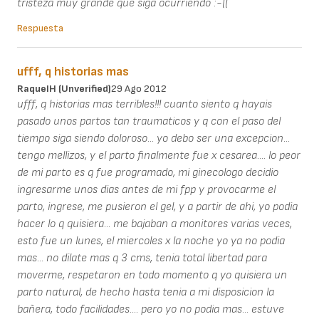
tristeza muy grande que siga ocurriendo :-((
Respuesta
ufff, q historias mas
RaquelH (unverified)
29 Ago 2012
ufff, q historias mas terribles!!! cuanto siento q hayais
pasado unos partos tan traumaticos y q con el paso del
tiempo siga siendo doloroso... yo debo ser una excepcion...
tengo mellizos, y el parto finalmente fue x cesarea.... lo peor
de mi parto es q fue programado, mi ginecologo decidio
ingresarme unos dias antes de mi fpp y provocarme el
parto, ingrese, me pusieron el gel, y a partir de ahi, yo podia
hacer lo q quisiera... me bajaban a monitores varias veces,
esto fue un lunes, el miercoles x la noche yo ya no podia
mas... no dilate mas q 3 cms, tenia total libertad para
moverme, respetaron en todo momento q yo quisiera un
parto natural, de hecho hasta tenia a mi disposicion la
bañera, todo facilidades.... pero yo no podia mas... estuve