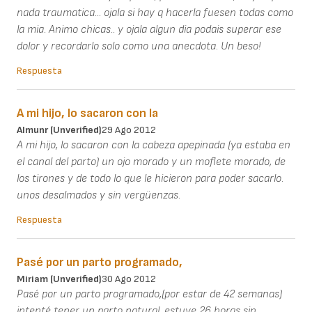
nada traumatica... ojala si hay q hacerla fuesen todas como
la mia. Animo chicas.. y ojala algun dia podais superar ese
dolor y recordarlo solo como una anecdota. Un beso!
Respuesta
A mi hijo, lo sacaron con la
Almunr (unverified)
29 Ago 2012
A mi hijo, lo sacaron con la cabeza apepinada (ya estaba en
el canal del parto) un ojo morado y un moflete morado, de
los tirones y de todo lo que le hicieron para poder sacarlo.
unos desalmados y sin vergüenzas.
Respuesta
Pasé por un parto programado,
Miriam (unverified)
30 Ago 2012
Pasé por un parto programado,(por estar de 42 semanas)
intenté tener un parto natural, estuve 26 horas sin