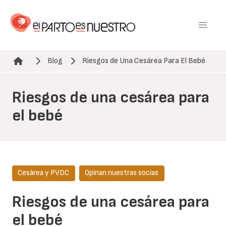
Pasar
al
contenido
principal
Blog
Riesgos de Una Cesárea Para El Bebé
Ruta de navegación
Riesgos de una cesárea para
el bebé
Cesárea y PVDC
Opinan nuestras socias
Riesgos de una cesárea para
el bebé