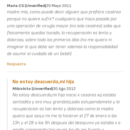
María CS (unverified)
20 Mayo 2011
madre mía, como puede decir alguien que prefiere cesárea
porque no quiere sufrir? cualquiera que haya pasado por
una operación de cirugía mayor (no solo cesárea) sabe que
físicamente quedas tocado, la recuperación es lenta y
dolorosa, sobre todo los primeros días (no me quiero ni
imaginar lo que debe ser tener además la responsabilidad
de asumir el cuidado de un bebé!)
Respuesta
No estoy deacuerdo,mi hija
Mibichito (unverified)
30 Ago 2012
No estoy deacuerdo,mi hija nacio x cesarea xq estaba
sentadita y era muy grandota,salio estupendamete y la
recuperacion es tan lenta y dolorosa como la madre
quiera que sea,a mi me la hicieron el 27 de enero a las
13h y el 28 a las 9h despues del desayuno ya estaba x e
pasillo caminando.Una mujer ha de ser fuerte y