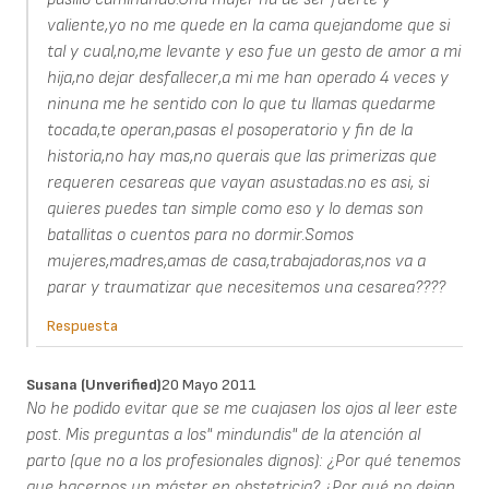
valiente,yo no me quede en la cama quejandome que si
tal y cual,no,me levante y eso fue un gesto de amor a mi
hija,no dejar desfallecer,a mi me han operado 4 veces y
ninuna me he sentido con lo que tu llamas quedarme
tocada,te operan,pasas el posoperatorio y fin de la
historia,no hay mas,no querais que las primerizas que
requeren cesareas que vayan asustadas.no es asi, si
quieres puedes tan simple como eso y lo demas son
batallitas o cuentos para no dormir.Somos
mujeres,madres,amas de casa,trabajadoras,nos va a
parar y traumatizar que necesitemos una cesarea????
Respuesta
Susana (unverified)
20 Mayo 2011
No he podido evitar que se me cuajasen los ojos al leer este
post. Mis preguntas a los" mindundis" de la atención al
parto (que no a los profesionales dignos): ¿Por qué tenemos
que hacernos un máster en obstetricia? ¿Por qué no dejan