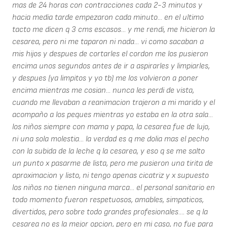
mas de 24 horas con contracciones cada 2-3 minutos y
hacia media tarde empezaron cada minuto... en el ultimo
tacto me dicen q 3 cms escasos... y me rendi, me hicieron la
cesarea, pero ni me taparon ni nada... vi como sacaban a
mis hijos y despues de cortarles el cordon me los pusieron
encima unos segundos antes de ir a aspirarles y limpiarles,
y despues (ya limpitos y yo tb) me los volvieron a poner
encima mientras me cosian... nunca les perdi de vista,
cuando me llevaban a reanimacion trajeron a mi marido y el
acompaño a los peques mientras yo estaba en la otra sala...
los niños siempre con mama y papa, la cesarea fue de lujo,
ni una sola molestia... la verdad es q me dolia mas el pecho
con la subida de la leche q la cesarea, y eso q se me salto
un punto x pasarme de lista, pero me pusieron una tirita de
aproximacion y listo, ni tengo apenas cicatriz y x supuesto
los niños no tienen ninguna marca... el personal sanitario en
todo momento fueron respetuosos, amables, simpaticos,
divertidos, pero sobre todo grandes profesionales.... se q la
cesarea no es la mejor opcion, pero en mi caso, no fue para