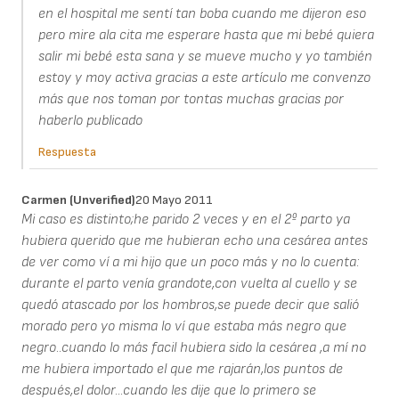
en el hospital me sentí tan boba cuando me dijeron eso
pero mire ala cita me esperare hasta que mi bebé quiera
salir mi bebé esta sana y se mueve mucho y yo también
estoy y moy activa gracias a este artículo me convenzo
más que nos toman por tontas muchas gracias por
haberlo publicado
Respuesta
Carmen (unverified)
20 Mayo 2011
Mi caso es distinto;he parido 2 veces y en el 2º parto ya
hubiera querido que me hubieran echo una cesárea antes
de ver como ví a mi hijo que un poco más y no lo cuenta:
durante el parto venía grandote,con vuelta al cuello y se
quedó atascado por los hombros,se puede decir que salió
morado pero yo misma lo ví que estaba más negro que
negro..cuando lo más facil hubiera sido la cesárea ,a mí no
me hubiera importado el que me rajarán,los puntos de
después,el dolor...cuando les dije que lo primero se