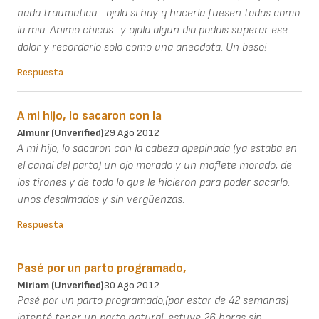
nada traumatica... ojala si hay q hacerla fuesen todas como
la mia. Animo chicas.. y ojala algun dia podais superar ese
dolor y recordarlo solo como una anecdota. Un beso!
Respuesta
A mi hijo, lo sacaron con la
Almunr (unverified)
29 Ago 2012
A mi hijo, lo sacaron con la cabeza apepinada (ya estaba en
el canal del parto) un ojo morado y un moflete morado, de
los tirones y de todo lo que le hicieron para poder sacarlo.
unos desalmados y sin vergüenzas.
Respuesta
Pasé por un parto programado,
Miriam (unverified)
30 Ago 2012
Pasé por un parto programado,(por estar de 42 semanas)
intenté tener un parto natural, estuve 26 horas sin