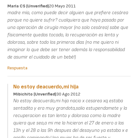
María CS (unverified)
20 Mayo 2011
madre mía, como puede decir alguien que prefiere cesárea
porque no quiere sufrir? cualquiera que haya pasado por
una operación de cirugía mayor (no solo cesárea) sabe que
físicamente quedas tocado, la recuperación es lenta y
dolorosa, sobre todo los primeros días (no me quiero ni
imaginar lo que debe ser tener además la responsabilidad
de asumir el cuidado de un bebé!)
Respuesta
No estoy deacuerdo,mi hija
Mibichito (unverified)
30 Ago 2012
No estoy deacuerdo,mi hija nacio x cesarea xq estaba
sentadita y era muy grandota,salio estupendamete y la
recuperacion es tan lenta y dolorosa como la madre
quiera que sea,a mi me la hicieron el 27 de enero a las
13h y el 28 a las 9h despues del desayuno ya estaba x e
pasillo caminando.Una mujer ha de ser fuerte y