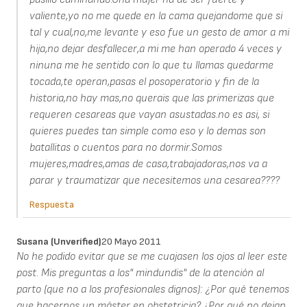
valiente,yo no me quede en la cama quejandome que si
tal y cual,no,me levante y eso fue un gesto de amor a mi
hija,no dejar desfallecer,a mi me han operado 4 veces y
ninuna me he sentido con lo que tu llamas quedarme
tocada,te operan,pasas el posoperatorio y fin de la
historia,no hay mas,no querais que las primerizas que
requeren cesareas que vayan asustadas.no es asi, si
quieres puedes tan simple como eso y lo demas son
batallitas o cuentos para no dormir.Somos
mujeres,madres,amas de casa,trabajadoras,nos va a
parar y traumatizar que necesitemos una cesarea????
Respuesta
Susana (unverified)
20 Mayo 2011
No he podido evitar que se me cuajasen los ojos al leer este
post. Mis preguntas a los" mindundis" de la atención al
parto (que no a los profesionales dignos): ¿Por qué tenemos
que hacernos un máster en obstetricia? ¿Por qué no dejan