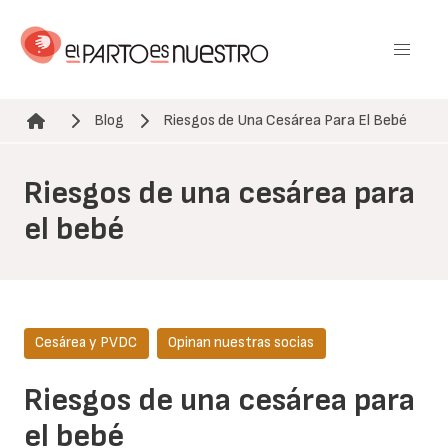
Pasar
al
contenido
principal
Blog
Riesgos de Una Cesárea Para El Bebé
Ruta de navegación
Riesgos de una cesárea para
el bebé
Cesárea y PVDC
Opinan nuestras socias
Riesgos de una cesárea para
el bebé