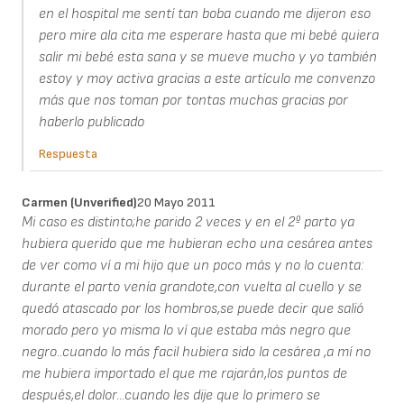
en el hospital me sentí tan boba cuando me dijeron eso
pero mire ala cita me esperare hasta que mi bebé quiera
salir mi bebé esta sana y se mueve mucho y yo también
estoy y moy activa gracias a este artículo me convenzo
más que nos toman por tontas muchas gracias por
haberlo publicado
Respuesta
Carmen (unverified)
20 Mayo 2011
Mi caso es distinto;he parido 2 veces y en el 2º parto ya
hubiera querido que me hubieran echo una cesárea antes
de ver como ví a mi hijo que un poco más y no lo cuenta:
durante el parto venía grandote,con vuelta al cuello y se
quedó atascado por los hombros,se puede decir que salió
morado pero yo misma lo ví que estaba más negro que
negro..cuando lo más facil hubiera sido la cesárea ,a mí no
me hubiera importado el que me rajarán,los puntos de
después,el dolor...cuando les dije que lo primero se