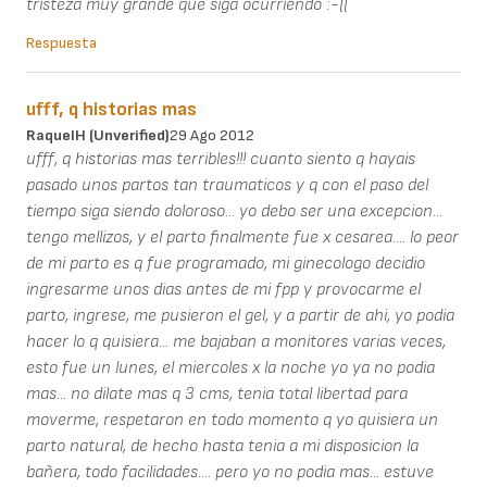
tristeza muy grande que siga ocurriendo :-((
Respuesta
ufff, q historias mas
RaquelH (unverified)
29 Ago 2012
ufff, q historias mas terribles!!! cuanto siento q hayais
pasado unos partos tan traumaticos y q con el paso del
tiempo siga siendo doloroso... yo debo ser una excepcion...
tengo mellizos, y el parto finalmente fue x cesarea.... lo peor
de mi parto es q fue programado, mi ginecologo decidio
ingresarme unos dias antes de mi fpp y provocarme el
parto, ingrese, me pusieron el gel, y a partir de ahi, yo podia
hacer lo q quisiera... me bajaban a monitores varias veces,
esto fue un lunes, el miercoles x la noche yo ya no podia
mas... no dilate mas q 3 cms, tenia total libertad para
moverme, respetaron en todo momento q yo quisiera un
parto natural, de hecho hasta tenia a mi disposicion la
bañera, todo facilidades.... pero yo no podia mas... estuve