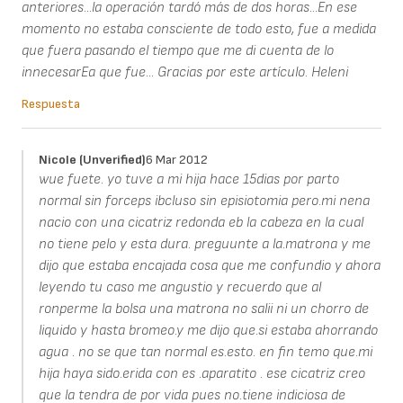
anteriores...la operación tardó más de dos horas...En ese
momento no estaba consciente de todo esto, fue a medida
que fuera pasando el tiempo que me di cuenta de lo
innecesarEa que fue... Gracias por este artículo. Heleni
Respuesta
Nicole (unverified)
6 Mar 2012
wue fuete. yo tuve a mi hija hace 15dias por parto
normal sin forceps ibcluso sin episiotomia pero.mi nena
nacio con una cicatriz redonda eb la cabeza en la cual
no tiene pelo y esta dura. preguunte a la.matrona y me
dijo que estaba encajada cosa que me confundio y ahora
leyendo tu caso me angustio y recuerdo que al
ronperme la bolsa una matrona no salii ni un chorro de
liquido y hasta bromeo.y me dijo que.si estaba ahorrando
agua . no se que tan normal es.esto. en fin temo que.mi
hija haya sido.erida con es .aparatito . ese cicatriz creo
que la tendra de por vida pues no.tiene indiciosa de