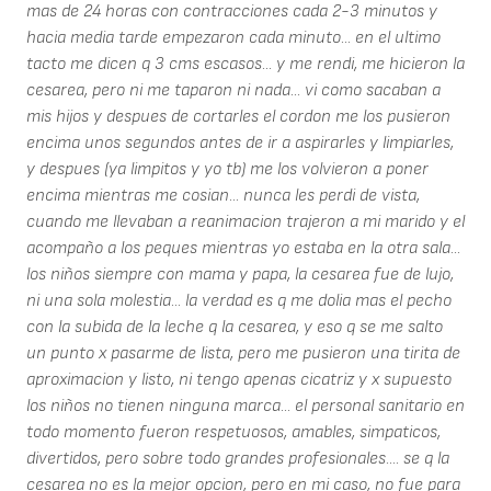
mas de 24 horas con contracciones cada 2-3 minutos y
hacia media tarde empezaron cada minuto... en el ultimo
tacto me dicen q 3 cms escasos... y me rendi, me hicieron la
cesarea, pero ni me taparon ni nada... vi como sacaban a
mis hijos y despues de cortarles el cordon me los pusieron
encima unos segundos antes de ir a aspirarles y limpiarles,
y despues (ya limpitos y yo tb) me los volvieron a poner
encima mientras me cosian... nunca les perdi de vista,
cuando me llevaban a reanimacion trajeron a mi marido y el
acompaño a los peques mientras yo estaba en la otra sala...
los niños siempre con mama y papa, la cesarea fue de lujo,
ni una sola molestia... la verdad es q me dolia mas el pecho
con la subida de la leche q la cesarea, y eso q se me salto
un punto x pasarme de lista, pero me pusieron una tirita de
aproximacion y listo, ni tengo apenas cicatriz y x supuesto
los niños no tienen ninguna marca... el personal sanitario en
todo momento fueron respetuosos, amables, simpaticos,
divertidos, pero sobre todo grandes profesionales.... se q la
cesarea no es la mejor opcion, pero en mi caso, no fue para