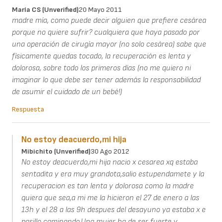
María CS (unverified)
20 Mayo 2011
madre mía, como puede decir alguien que prefiere cesárea
porque no quiere sufrir? cualquiera que haya pasado por
una operación de cirugía mayor (no solo cesárea) sabe que
físicamente quedas tocado, la recuperación es lenta y
dolorosa, sobre todo los primeros días (no me quiero ni
imaginar lo que debe ser tener además la responsabilidad
de asumir el cuidado de un bebé!)
Respuesta
No estoy deacuerdo,mi hija
Mibichito (unverified)
30 Ago 2012
No estoy deacuerdo,mi hija nacio x cesarea xq estaba
sentadita y era muy grandota,salio estupendamete y la
recuperacion es tan lenta y dolorosa como la madre
quiera que sea,a mi me la hicieron el 27 de enero a las
13h y el 28 a las 9h despues del desayuno ya estaba x e
pasillo caminando.Una mujer ha de ser fuerte y