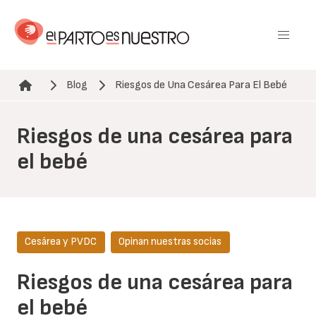
Pasar
al
contenido
principal
Blog
Riesgos de Una Cesárea Para El Bebé
Ruta de navegación
Riesgos de una cesárea para
el bebé
Cesárea y PVDC
Opinan nuestras socias
Riesgos de una cesárea para
el bebé