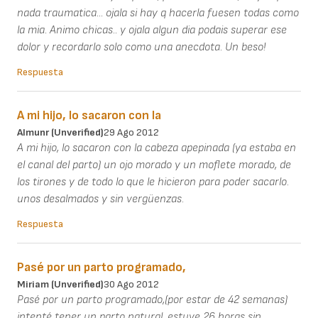
nada traumatica... ojala si hay q hacerla fuesen todas como
la mia. Animo chicas.. y ojala algun dia podais superar ese
dolor y recordarlo solo como una anecdota. Un beso!
Respuesta
A mi hijo, lo sacaron con la
Almunr (unverified)
29 Ago 2012
A mi hijo, lo sacaron con la cabeza apepinada (ya estaba en
el canal del parto) un ojo morado y un moflete morado, de
los tirones y de todo lo que le hicieron para poder sacarlo.
unos desalmados y sin vergüenzas.
Respuesta
Pasé por un parto programado,
Miriam (unverified)
30 Ago 2012
Pasé por un parto programado,(por estar de 42 semanas)
intenté tener un parto natural, estuve 26 horas sin