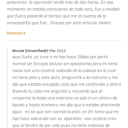
anteriores...la operación tardó más de dos horas...En ese
momento no estaba consciente de todo esto, fue a medida
que fuera pasando el tiempo que me di cuenta de lo
innecesarEa que fue... Gracias por este artículo. Heleni
Respuesta
Nicole (unverified)
6 Mar 2012
wue fuete. yo tuve a mi hija hace 15dias por parto
normal sin forceps ibcluso sin episiotomia pero.mi nena
nacio con una cicatriz redonda eb la cabeza en la cual
no tiene pelo y esta dura. preguunte a la.matrona y me
dijo que estaba encajada cosa que me confundio y ahora
leyendo tu caso me angustio y recuerdo que al
ronperme la bolsa una matrona no salii ni un chorro de
liquido y hasta bromeo.y me dijo que.si estaba ahorrando
agua . no se que tan normal es.esto. en fin temo que.mi
hija haya sido.erida con es .aparatito . ese cicatriz creo
que la tendra de por vida pues no.tiene indiciosa de