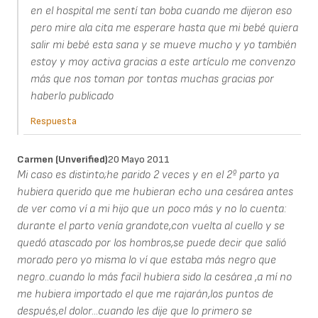
en el hospital me sentí tan boba cuando me dijeron eso
pero mire ala cita me esperare hasta que mi bebé quiera
salir mi bebé esta sana y se mueve mucho y yo también
estoy y moy activa gracias a este artículo me convenzo
más que nos toman por tontas muchas gracias por
haberlo publicado
Respuesta
Carmen (unverified)
20 Mayo 2011
Mi caso es distinto;he parido 2 veces y en el 2º parto ya
hubiera querido que me hubieran echo una cesárea antes
de ver como ví a mi hijo que un poco más y no lo cuenta:
durante el parto venía grandote,con vuelta al cuello y se
quedó atascado por los hombros,se puede decir que salió
morado pero yo misma lo ví que estaba más negro que
negro..cuando lo más facil hubiera sido la cesárea ,a mí no
me hubiera importado el que me rajarán,los puntos de
después,el dolor...cuando les dije que lo primero se