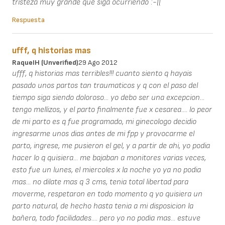
tristeza muy grande que siga ocurriendo :-((
Respuesta
ufff, q historias mas
RaquelH (unverified)
29 Ago 2012
ufff, q historias mas terribles!!! cuanto siento q hayais
pasado unos partos tan traumaticos y q con el paso del
tiempo siga siendo doloroso... yo debo ser una excepcion...
tengo mellizos, y el parto finalmente fue x cesarea.... lo peor
de mi parto es q fue programado, mi ginecologo decidio
ingresarme unos dias antes de mi fpp y provocarme el
parto, ingrese, me pusieron el gel, y a partir de ahi, yo podia
hacer lo q quisiera... me bajaban a monitores varias veces,
esto fue un lunes, el miercoles x la noche yo ya no podia
mas... no dilate mas q 3 cms, tenia total libertad para
moverme, respetaron en todo momento q yo quisiera un
parto natural, de hecho hasta tenia a mi disposicion la
bañera, todo facilidades.... pero yo no podia mas... estuve