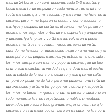
mas de 24 horas con contracciones cada 2-3 minutos y
hacia media tarde empezaron cada minuto... en el ultimo
tacto me dicen q 3 cms escasos... y me rendi, me hicieron la
cesarea, pero ni me taparon ni nada... vi como sacaban a
mis hijos y despues de cortarles el cordon me los pusieron
encima unos segundos antes de ir a aspirarles y limpiarles,
y despues (ya limpitos y yo tb) me los volvieron a poner
encima mientras me cosian... nunca les perdi de vista,
cuando me llevaban a reanimacion trajeron a mi marido y el
acompaño a los peques mientras yo estaba en la otra sala...
los niños siempre con mama y papa, la cesarea fue de lujo,
ni una sola molestia... la verdad es q me dolia mas el pecho
con la subida de la leche q la cesarea, y eso q se me salto
un punto x pasarme de lista, pero me pusieron una tirita de
aproximacion y listo, ni tengo apenas cicatriz y x supuesto
los niños no tienen ninguna marca... el personal sanitario en
todo momento fueron respetuosos, amables, simpaticos,
divertidos, pero sobre todo grandes profesionales.... se q la
cesarea no es la mejor opcion, pero en mi caso, no fue para