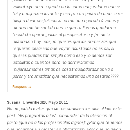
valiente,yo no me quede en la cama quejandome que si
tal y cual,no,me levante y eso fue un gesto de amor a mi
hija,no dejar desfallecer,a mi me han operado 4 veces y
ninuna me he sentido con lo que tu llamas quedarme
tocada,te operan,pasas el posoperatorio y fin de la
historia,no hay mas,no querais que las primerizas que
requeren cesareas que vayan asustadas.no es asi, si
quieres puedes tan simple como eso y lo demas son
batallitas o cuentos para no dormir.Somos
mujeres,madres,amas de casa,trabajadoras,nos va a
parar y traumatizar que necesitemos una cesarea????
Respuesta
Susana (unverified)
20 Mayo 2011
No he podido evitar que se me cuajasen los ojos al leer este
post. Mis preguntas a los" mindundis" de la atención al
parto (que no a los profesionales dignos): ¿Por qué tenemos
que hacernos un máster en obstetricia? ¿Por qué no dejan