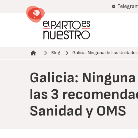
Pasar
Telegra
al
contenido
principal
Blog
Galicia: Ninguna de Las Unidade
Ruta de navegación
Galicia: Ninguna
las 3 recomendac
Sanidad y OMS