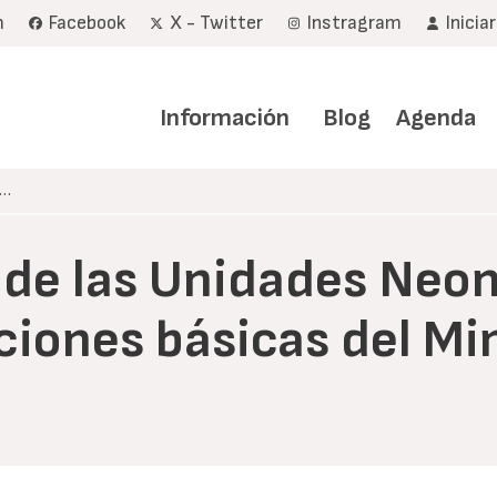
m
Facebook
X - Twitter
Instragram
Inicia
Navegación
principal
Información
Blog
Agenda
s…
 de las Unidades Neo
iones básicas del Min