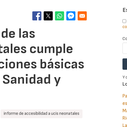
E
co
de las
Co
ales cumple
ciones básicas
e Sanidad y
Y 
L
Pa
e
M
informe de accesibilidad a ucis neonatales
Ri
La