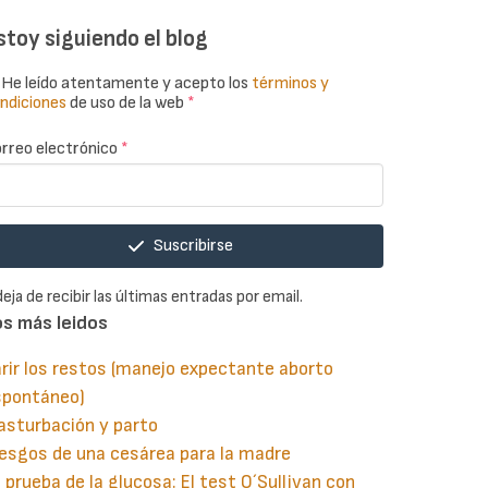
stoy siguiendo el blog
He leído atentamente y acepto los
términos y
ndiciones
de uso de la web
*
rreo electrónico
*
Suscribirse
deja de recibir las últimas entradas por email.
os más leidos
rir los restos (manejo expectante aborto
spontáneo)
asturbación y parto
esgos de una cesárea para la madre
 prueba de la glucosa: El test O´Sullivan con