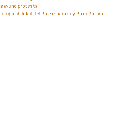
esayuno protesta
compatibilidad del Rh. Embarazo y Rh negativo
guiente
aginación
gina