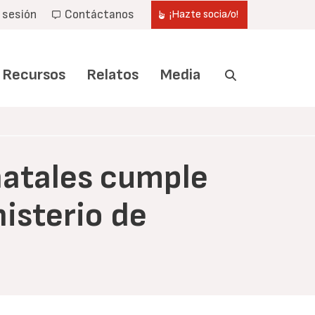
r sesión
Contáctanos
¡Hazte socia/o!
Recursos
Relatos
Media
natales cumple
isterio de