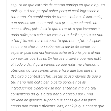
segura de que estarás de acordo comigo en que ninguén
máis que tí ten porqué saber porqué está ingresado o
teu neno. Xa cambiando de tema e índonos á lactancia,
que parece ser o que máis vos preocupa ademáis do
acceso libre, pois decirte que o rexistro que levamos é
nada máis para saber se vas a vir a darlle o peito ou non
ó teu fillo, pois hai moita xente que non o fai, e despois
se o neno chora non sabemos si darlle de comer ou
esperar pola súa nai (parecerache estraño, pero aínda
con portas abertas as 24 horas hai xente que non está
alí todo o día) Agora vamos co que máis me chamou a
atención do teu comentario, e foi o que fixo que me
decidira a contestarche: ¿estás acusándonos de que o
teu neno non collía ben o peito porque nós lle
introducimos biberóns? se non entendín mal no teu
comentario dis que o teu neno ingresou por unha
baixada de glucosa, supoño que sabes que eso pasa
cando non toma suficiente leite, non? (e que conste que