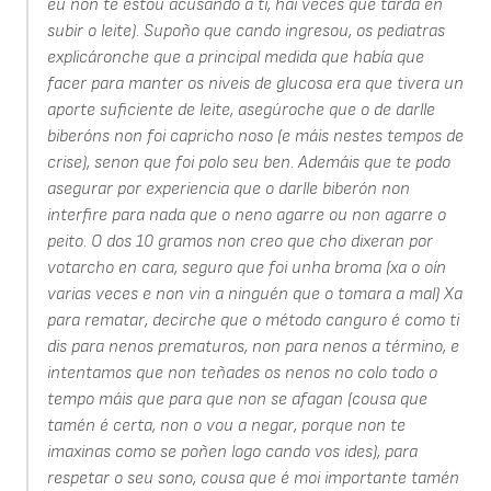
eu non te estou acusando a ti, hai veces que tarda en
subir o leite). Supoño que cando ingresou, os pediatras
explicáronche que a principal medida que había que
facer para manter os niveis de glucosa era que tivera un
aporte suficiente de leite, asegúroche que o de darlle
biberóns non foi capricho noso (e máis nestes tempos de
crise), senon que foi polo seu ben. Ademáis que te podo
asegurar por experiencia que o darlle biberón non
interfire para nada que o neno agarre ou non agarre o
peito. O dos 10 gramos non creo que cho dixeran por
votarcho en cara, seguro que foi unha broma (xa o oín
varias veces e non vin a ninguén que o tomara a mal) Xa
para rematar, decirche que o método canguro é como ti
dis para nenos prematuros, non para nenos a término, e
intentamos que non teñades os nenos no colo todo o
tempo máis que para que non se afagan (cousa que
tamén é certa, non o vou a negar, porque non te
imaxinas como se poñen logo cando vos ides), para
respetar o seu sono, cousa que é moi importante tamén