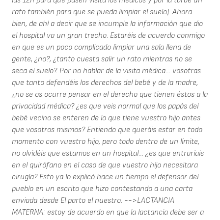
las 12h para que pasen visita los médicos y por la tarde un
rato también para que se pueda limpiar el suelo). Ahora
bien, de ahí a decir que se incumple la información que dio
el hospital va un gran trecho. Estaréis de acuerdo conmigo
en que es un poco complicado limpiar una sala llena de
gente, ¿no?, ¿tanto cuesta salir un rato mientras no se
seca el suelo?. Por no hablar de la visita médica… vosotras
que tanto defendéis los derechos del bebé y de la madre,
¿no se os ocurre pensar en el derecho que tienen éstos a la
privacidad médica? ¿es que veis normal que los papás del
bebé vecino se enteren de lo que tiene vuestro hijo antes
que vosotros mismos? Entiendo que queráis estar en todo
momento con vuestro hijo, pero todo dentro de un límite,
no olvidéis que estamos en un hospital… ¿es que entraríais
en el quirófano en el caso de que vuestro hijo necesitara
cirugía? Esto ya lo explicó hace un tiempo el defensor del
pueblo en un escrito que hizo contestando a una carta
enviada desde El parto el nuestro. -->LACTANCIA
MATERNA: estoy de acuerdo en que la lactancia debe ser a