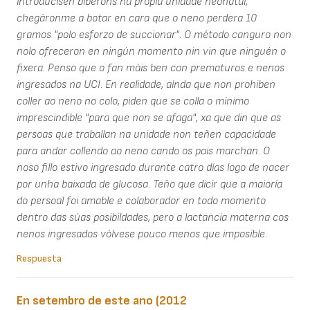
introducisen biberóns na propia unidade neonatal,
chegáronme a botar en cara que o neno perdera 10
gramos "polo esforzo de succionar". O método canguro non
nolo ofreceron en ningún momento nin vin que ninguén o
fixera. Penso que o fan máis ben con prematuros e nenos
ingresados na UCI. En realidade, aínda que non prohiben
coller ao neno no colo, piden que se colla o mínimo
imprescindible "para que non se afaga", xa que din que as
persoas que traballan na unidade non teñen capacidade
para andar collendo ao neno cando os pais marchan. O
noso fillo estivo ingresado durante catro días logo de nacer
por unha baixada de glucosa. Teño que dicir que a maioría
do persoal foi amable e colaborador en todo momento
dentro das súas posibildades, pero a lactancia materna cos
nenos ingresados vólvese pouco menos que imposible.
Respuesta
En setembro de este ano (2012