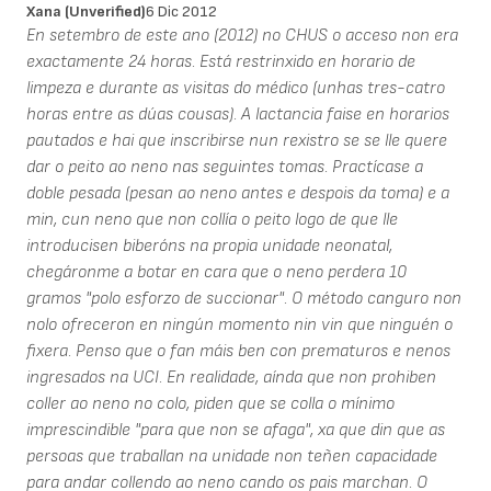
Xana (unverified)
6 Dic 2012
En setembro de este ano (2012) no CHUS o acceso non era
exactamente 24 horas. Está restrinxido en horario de
limpeza e durante as visitas do médico (unhas tres-catro
horas entre as dúas cousas). A lactancia faise en horarios
pautados e hai que inscribirse nun rexistro se se lle quere
dar o peito ao neno nas seguintes tomas. Practícase a
doble pesada (pesan ao neno antes e despois da toma) e a
min, cun neno que non collía o peito logo de que lle
introducisen biberóns na propia unidade neonatal,
chegáronme a botar en cara que o neno perdera 10
gramos "polo esforzo de succionar". O método canguro non
nolo ofreceron en ningún momento nin vin que ninguén o
fixera. Penso que o fan máis ben con prematuros e nenos
ingresados na UCI. En realidade, aínda que non prohiben
coller ao neno no colo, piden que se colla o mínimo
imprescindible "para que non se afaga", xa que din que as
persoas que traballan na unidade non teñen capacidade
para andar collendo ao neno cando os pais marchan. O