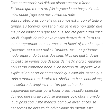
Este comentario vai dirixido directamente a Xana.
Entendo que o ter a un fillo ingresado no hospital nada
máis nacer faga que nos volvamos máis
sobreprotectoras con él e queiramos estar con él todo o
tempo, eu todavía non teño fillos pero eso non quita que
me poida imaxinar o que ten que ser irte para a túa casa
sin él, despois de telo nove meses dentro de tí. Pero tes
que comprender que estamos nun hospital, e todo o que
facemos non é con mala intención, nós non gañamos
nada separando ás nais dos seus fillos nin quitándollos
do peito se vemos que despois de media hora chupando
non están comendo nada. O do horario de limpieza xa o
expliquei no anterior comentario que escribin, penso que
todo o mundo ten dereito a traballar en boas condicións,
e a señora da limpieza non ten por qué andar
esquivando persoas para facer o seu traballo, ademáis
do risco que hai de caída se andades polo chan húmido.
Igual pasa coa visita médica, como xa dixen antes, se
pensamos no dereito da privacidade do menor estou