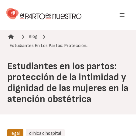
Pasar
al
contenido
principal
Blog
Ruta de navegación
Estudiantes En Los Partos: Protección…
Estudiantes en los partos:
protección de la intimidad y
dignidad de las mujeres en la
atención obstétrica
legal
clínica o hospital