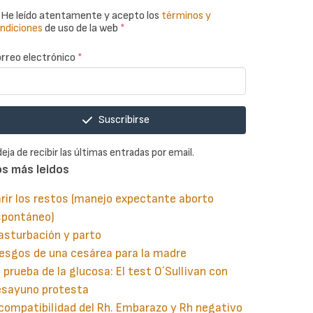
He leído atentamente y acepto los
términos y
ndiciones
de uso de la web
*
rreo electrónico
*
Suscribirse
deja de recibir las últimas entradas por email.
os más leidos
rir los restos (manejo expectante aborto
spontáneo)
asturbación y parto
esgos de una cesárea para la madre
 prueba de la glucosa: El test O´Sullivan con
esayuno protesta
compatibilidad del Rh. Embarazo y Rh negativo