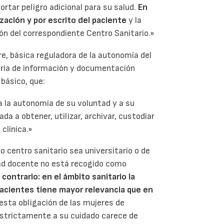
rtar peligro adicional para su salud.
En
ización y por escrito del paciente
y la
ión del correspondiente Centro Sanitario.»
re, básica reguladora de la autonomía del
eria de información y documentación
 básico, que:
a la autonomía de su voluntad y a su
da a obtener, utilizar, archivar, custodiar
clínica.»
o centro sanitario sea universitario o de
dad docente no está recogido como
 contrario: en el ámbito sanitario la
 pacientes tiene mayor relevancia que en
uesta obligación de las mujeres de
 estrictamente a su cuidado carece de