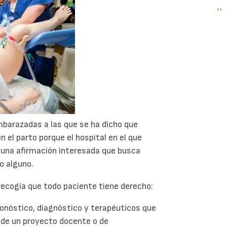
Si
››
P
pá
barazadas a las que se ha dicho que
 el parto porque el hospital en el que
de una afirmación interesada que busca
o alguno.
 recogía que todo paciente tiene derecho:
ronóstico, diagnóstico y terapéuticos que
n de un proyecto docente o de