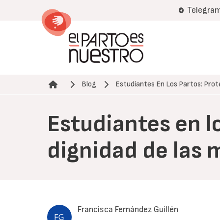
Pasar
Telegra
al
contenido
principal
Blog
Estudiantes En Los Partos: Pro
Ruta de navegación
Estudiantes en l
dignidad de las 
Francisca Fernández Guillén