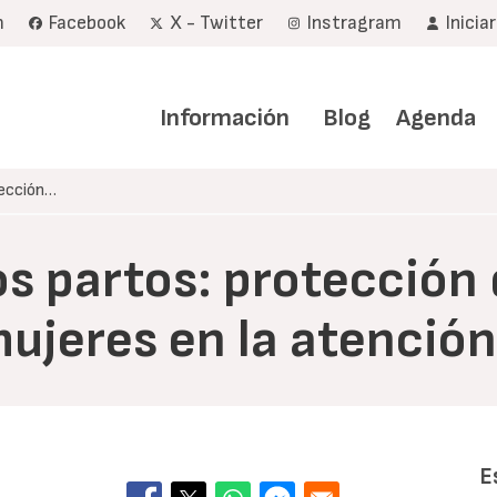
m
Facebook
X - Twitter
Instragram
Inicia
Navegación
principal
Información
Blog
Agenda
tección…
os partos: protección 
mujeres en la atención
E