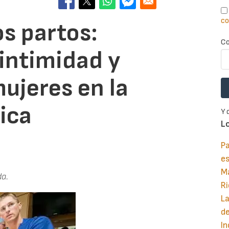
co
os partos:
Co
 intimidad y
mujeres en la
ica
Y 
L
Pa
e
M
da.
Ri
La
d
In