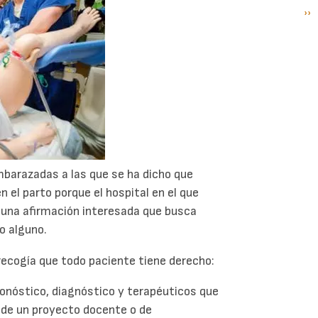
Si
››
P
pá
barazadas a las que se ha dicho que
 el parto porque el hospital en el que
de una afirmación interesada que busca
o alguno.
 recogía que todo paciente tiene derecho:
ronóstico, diagnóstico y terapéuticos que
n de un proyecto docente o de