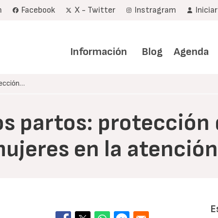
m
Facebook
X - Twitter
Instragram
Inicia
Navegación
principal
Información
Blog
Agenda
tección…
os partos: protección 
mujeres en la atención
E