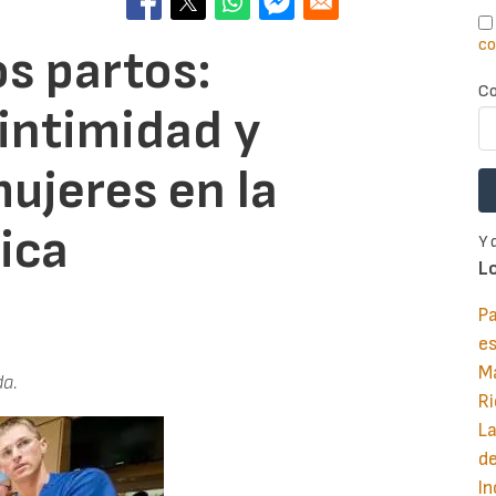
co
os partos:
Co
 intimidad y
mujeres en la
ica
Y 
L
Pa
e
M
da.
Ri
La
d
In