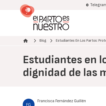
Pasar
Telegra
al
contenido
principal
Blog
Estudiantes En Los Partos: Pro
Ruta de navegación
Estudiantes en l
dignidad de las 
Francisca Fernández Guillén