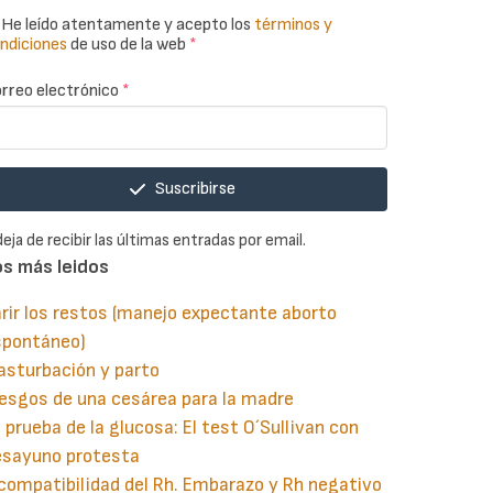
He leído atentamente y acepto los
términos y
ndiciones
de uso de la web
*
rreo electrónico
*
Suscribirse
deja de recibir las últimas entradas por email.
os más leidos
rir los restos (manejo expectante aborto
spontáneo)
asturbación y parto
esgos de una cesárea para la madre
 prueba de la glucosa: El test O´Sullivan con
esayuno protesta
compatibilidad del Rh. Embarazo y Rh negativo