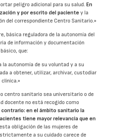
rtar peligro adicional para su salud.
En
ización y por escrito del paciente
y la
ión del correspondiente Centro Sanitario.»
re, básica reguladora de la autonomía del
eria de información y documentación
 básico, que:
a la autonomía de su voluntad y a su
da a obtener, utilizar, archivar, custodiar
clínica.»
o centro sanitario sea universitario o de
dad docente no está recogido como
 contrario: en el ámbito sanitario la
 pacientes tiene mayor relevancia que en
uesta obligación de las mujeres de
 estrictamente a su cuidado carece de