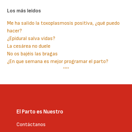
Los más leidos
Me ha salido la toxoplasmosis positiva, ¿qué puedo
hacer?
¿Epidural salva vidas?
La cesárea no duele
No os bajéis las bragas
¿En que semana es mejor programar el parto?
Paginación
Página
‹‹
Siguiente
››
anterior
página
El Parto es Nuestro
Contáctanos