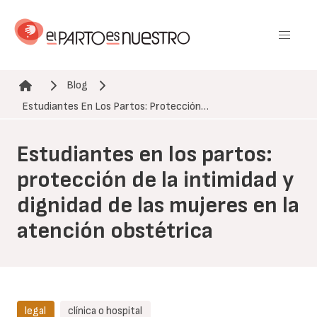
Pasar
al
contenido
principal
Blog
Ruta de navegación
Estudiantes En Los Partos: Protección…
Estudiantes en los partos:
protección de la intimidad y
dignidad de las mujeres en la
atención obstétrica
legal
clínica o hospital