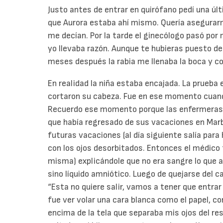
Justo antes de entrar en quirófano pedí una últ
que Aurora estaba ahí mismo. Quería asegura
me decían. Por la tarde el ginecólogo pasó por 
yo llevaba razón. Aunque te hubieras puesto de 
meses después la rabia me llenaba la boca y c
En realidad la niña estaba encajada. La prueba e
cortaron su cabeza. Fue en ese momento cuando 
Recuerdo ese momento porque las enfermeras 
que había regresado de sus vacaciones en Marbe
futuras vacaciones (al día siguiente salía para 
con los ojos desorbitados. Entonces el médico t
misma) explicándole que no era sangre lo que al
sino líquido amniótico. Luego de quejarse del ca
“Esta no quiere salir, vamos a tener que entrar 
fue ver volar una cara blanca como el papel, c
encima de la tela que separaba mis ojos del r