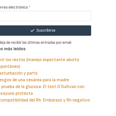
rreo electrónico
*
Suscribirse
deja de recibir las últimas entradas por email.
os más leidos
rir los restos (manejo expectante aborto
spontáneo)
asturbación y parto
esgos de una cesárea para la madre
 prueba de la glucosa: El test O´Sullivan con
esayuno protesta
compatibilidad del Rh. Embarazo y Rh negativo
guiente
aginación
gina