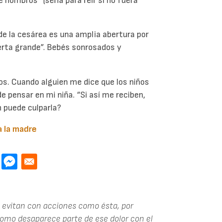
e hombros” (sería para reír si no fuera
de la cesárea es una amplia abertura por
uerta grande”. Bebés sonrosados y
os. Cuando alguien me dice que los niños
e pensar en mi niña. “Si así me reciben,
n puede culparla?
a la madre
e evitan con acciones como ésta, por
mo desaparece parte de ese dolor con el