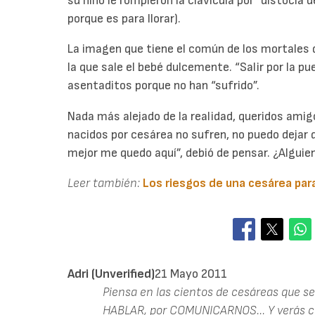
su niño le rompieron la clavícula por “distocia d
porque es para llorar).
La imagen que tiene el común de los mortales 
la que sale el bebé dulcemente. “Salir por la p
asentaditos porque no han “sufrido”.
Nada más alejado de la realidad, queridos amig
nacidos por cesárea no sufren, no puedo dejar d
mejor me quedo aquí”, debió de pensar. ¿Alguie
Leer también:
Los riesgos de una cesárea par
Adri (unverified)
21 Mayo 2011
Piensa en las cientos de cesáreas que s
HABLAR, por COMUNICARNOS... Y verás co