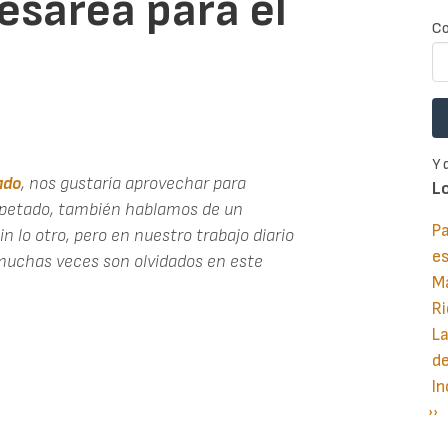
esárea para el
Co
Y 
ado
, nos gustaría aprovechar para
L
spetado, también hablamos de un
Pa
n lo otro, pero en nuestro trabajo diario
e
 muchas veces son olvidados en este
M
Ri
La
d
In
Si
››
P
pá