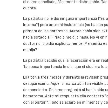
el cuero cabelludo, fácilmente disimulable. Ta
cuenta.
La pediatra no le dio ninguna importancia (“es 
interna”) pero ante mi insistencia (no habían pu
primera de las sorpresas. Aurora había sido ex
había estado allí. Nadie me dijo nada. No vi en
doctor no lo pidió explícitamente. Me sentía e
mi hija?
La pediatra decidió que la laceración era en rea
Tan poca importancia le dio, que ni siquiera lo a
Ella tenía tres meses y durante la revisión pre
desaparecería. Aquella marca aún tan visible p
desconcierto. Solo me preguntó si había sido u
hematoma. Ante mi respuesta ella contestó “est
con el bisturí”. Todo se aclaró en mi mente y c