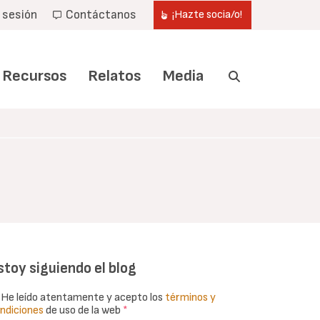
r sesión
Contáctanos
¡Hazte socia/o!
Recursos
Relatos
Media
stoy siguiendo el blog
He leído atentamente y acepto los
términos y
ndiciones
de uso de la web
*