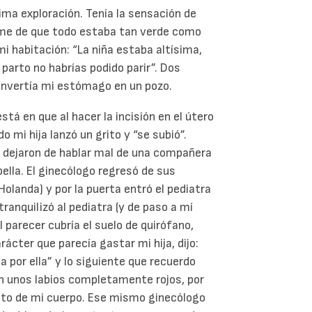
ima exploración. Tenía la sensación de
rme de que todo estaba tan verde como
mi habitación: “La niña estaba altísima,
parto no habrías podido parir”. Dos
onvertía mi estómago en un pozo.
stá en que al hacer la incisión en el útero
mi hija lanzó un grito y “se subió”.
dejaron de hablar mal de una compañera
lla. El ginecólogo regresó de sus
Holanda) y por la puerta entró el pediatra
ranquilizó al pediatra (y de paso a mí
 parecer cubría el suelo de quirófano,
rácter que parecía gastar mi hija, dijo:
a por ella” y lo siguiente que recuerdo
on unos labios completamente rojos, por
esto de mi cuerpo. Ese mismo ginecólogo