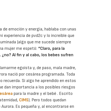
ca de emoción y energía, hablaba con unas
i experiencia de pvd2c y lo increíble que
 iluminada (algo que me sucede siempre
una mujer me espetó:
“Claro, para la
¿no? Al fin y al cabo, los bebes sufren
 llamarme egoísta y, de paso, mala madre,
urora nació por cesárea programada. Toda
lo recuerda. Si algo he aprendido en estos
e dan importancia a los posibles riesgos
cesárea
para la madre y el bebé . Escrito
Maternidad,
CIMS
). Pero todos quedan
Aurora. Es pequeña y, al encontrarse en