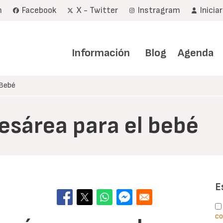
m
Facebook
X - Twitter
Instragram
Inicia
Navegación
principal
Información
Blog
Agenda
 Bebé
esárea para el bebé
E
co