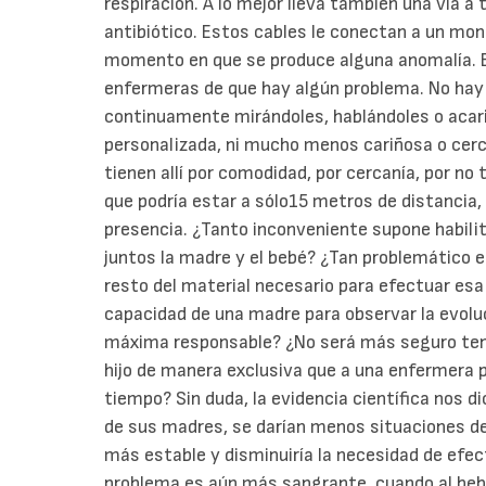
respiración. A lo mejor lleva también una vía a 
antibiótico. Estos cables le conectan a un mon
momento en que se produce alguna anomalía. Es
enfermeras de que hay algún problema. No hay 
continuamente mirándoles, hablándoles o acari
personalizada, ni mucho menos cariñosa o cerc
tienen allí por comodidad, por cercanía, por no
que podría estar a sólo15 metros de distancia,
presencia. ¿Tanto inconveniente supone habili
juntos la madre y el bebé? ¿Tan problemático es
resto del material necesario para efectuar esa v
capacidad de una madre para observar la evoluci
máxima responsable? ¿No será más seguro tene
hijo de manera exclusiva que a una enfermera 
tiempo? Sin duda, la evidencia científica nos d
de sus madres, se darían menos situaciones d
más estable y disminuiría la necesidad de efect
problema es aún más sangrante, cuando al bebé