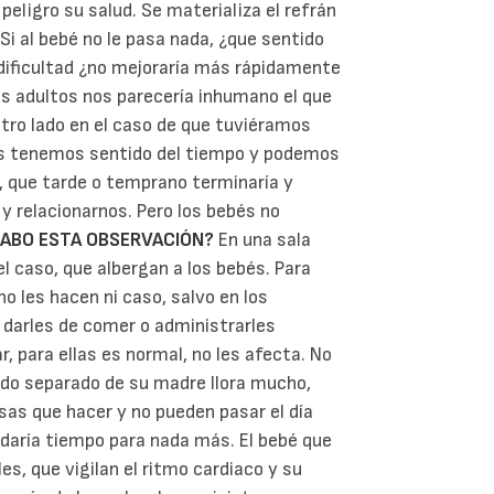
eligro su salud. Se materializa el refrán
Si al bebé no le pasa nada, ¿que sentido
 dificultad ¿no mejoraría más rápidamente
los adultos nos parecería inhumano el que
tro lado en el caso de que tuviéramos
ros tenemos sentido del tiempo y podemos
, que tarde o temprano terminaría y
y relacionarnos. Pero los bebés no
CABO ESTA OBSERVACIÓN?
En una sala
l caso, que albergan a los bebés. Para
 les hacen ni caso, salvo en los
darles de comer o administrarles
, para ellas es normal, no les afecta. No
ido separado de su madre llora mucho,
sas que hacer y no pueden pasar el día
uedaría tiempo para nada más. El bebé que
es, que vigilan el ritmo cardiaco y su