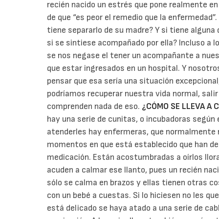
recién nacido un estrés que pone realmente en p
de que “es peor el remedio que la enfermedad”. 
tiene separarlo de su madre? Y si tiene alguna
si se sintiese acompañado por ella? Incluso a 
se nos negase el tener un acompañante a nues
que estar ingresados en un hospital. Y nosot
pensar que esa sería una situación excepcional
podríamos recuperar nuestra vida normal, salir 
comprenden nada de eso.
¿CÓMO SE LLEVA A 
hay una serie de cunitas, o incubadoras según e
atenderles hay enfermeras, que normalmente no
momentos en que está establecido que han de 
medicación. Están acostumbradas a oírlos llorar
acuden a calmar ese llanto, pues un recién nac
sólo se calma en brazos y ellas tienen otras co
con un bebé a cuestas. Si lo hiciesen no les q
está delicado se haya atado a una serie de cabl