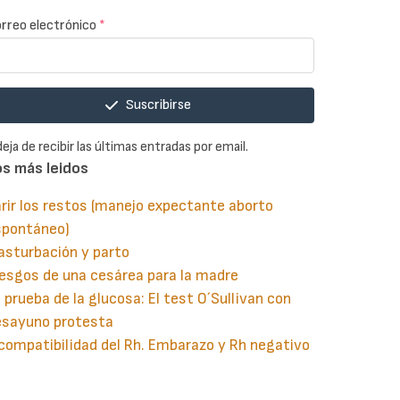
rreo electrónico
*
Suscribirse
deja de recibir las últimas entradas por email.
os más leidos
rir los restos (manejo expectante aborto
spontáneo)
asturbación y parto
esgos de una cesárea para la madre
 prueba de la glucosa: El test O´Sullivan con
esayuno protesta
compatibilidad del Rh. Embarazo y Rh negativo
guiente
aginación
gina