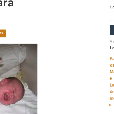
ara
Co
as
Y 
L
Pa
e
M
Ri
La
d
In
Si
››
P
pá