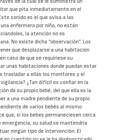
través de la cual se le suministra un
itor que pita inmediatamente en el
te sonido es el que avisa a las
una enfermera por niño, no están
ciándoles, la atención no es
ana. No existe dicha “observación”. Los
 tener que desplazarse a una habitación
 en caso de que se requiriese su
tar unas habitaciones donde puedan estar
 trasladar a ellas los monitores y el
igilancia? ¿Tan difícil es confiar en la
ón de su propio bebé, del que ella es la
r a una madre pendiente de su propio
pendiente de varios bebés al mismo
ice que, si los bebes permaneciesen cerca
e emergencia, su salud se mantendría
uar ningún tipo de intervención. El
 en cuestión no se le ha diagnosticado