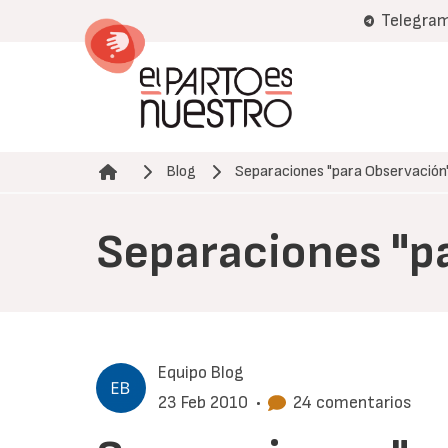
Pasar
Telegra
al
contenido
principal
Blog
Separaciones "para Observación
Ruta de navegación
Separaciones "p
Equipo Blog
23 Feb 2010
•
24 comentarios