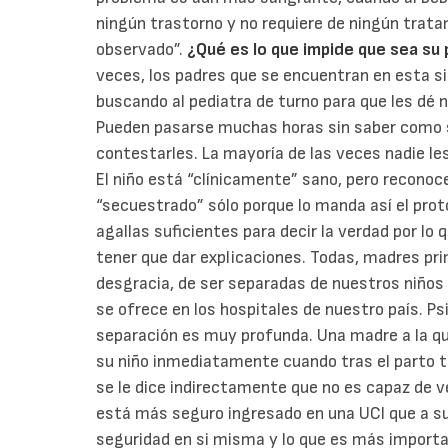
ningún trastorno y no requiere de ningún trata
observado”.
¿Qué es lo que impide que sea su 
veces, los padres que se encuentran en esta si
buscando al pediatra de turno para que les dé no
Pueden pasarse muchas horas sin saber como s
contestarles. La mayoría de las veces nadie le
El niño está “clínicamente” sano, pero reconoce
“secuestrado” sólo porque lo manda así el pro
agallas suficientes para decir la verdad por lo 
tener que dar explicaciones. Todas, madres pri
desgracia, de ser separadas de nuestros niños 
se ofrece en los hospitales de nuestro país. Ps
separación es muy profunda. Una madre a la que
su niño inmediatamente cuando tras el parto tien
se le dice indirectamente que no es capaz de ve
está más seguro ingresado en una UCI que a s
seguridad en si misma y lo que es más importa