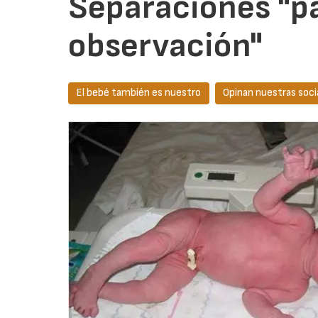
Separaciones "p
observación"
El bebé también es nuestro
Opinan nuestras soci