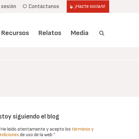
r sesión
Contáctanos
¡Hazte socia/o!
Recursos
Relatos
Media
stoy siguiendo el blog
He leído atentamente y acepto los
términos y
ndiciones
de uso de la web
*