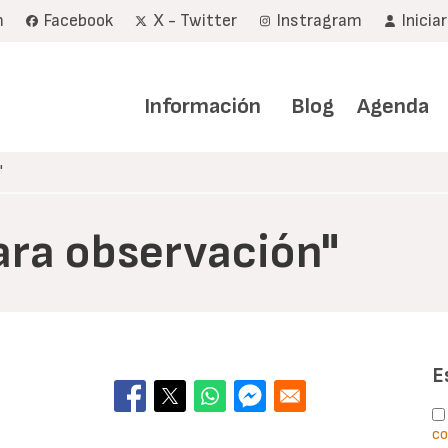
m
Facebook
X - Twitter
Instragram
Inicia
Navegación
principal
Información
Blog
Agenda
"
ara observación"
E
co