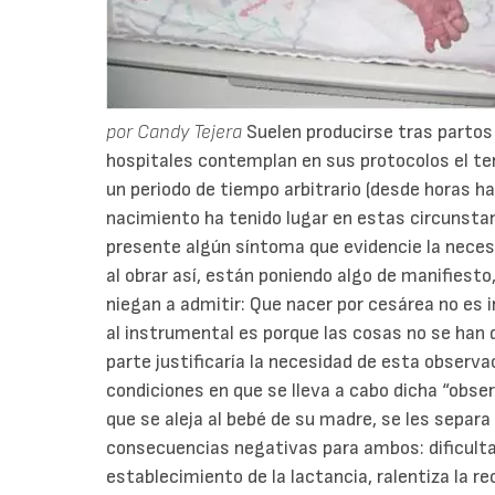
por Candy Tejera
Suelen producirse tras parto
hospitales contemplan en sus protocolos el te
un periodo de tiempo arbitrario (desde horas h
nacimiento ha tenido lugar en estas circunsta
presente algún síntoma que evidencie la necesi
al obrar así, están poniendo algo de manifies
niegan a admitir: Que nacer por cesárea no es in
al instrumental es porque las cosas no se han
parte justificaría la necesidad de esta observa
condiciones en que se lleva a cabo dicha “obse
que se aleja al bebé de su madre, se les separ
consecuencias negativas para ambos: dificulta l
establecimiento de la lactancia, ralentiza la r