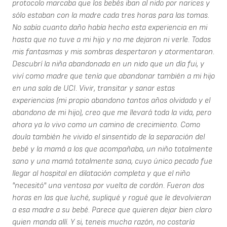
protocolo marcaba que los bebés iban al nido por narices y
sólo estaban con la madre cada tres horas para las tomas.
No sabía cuanto daño había hecho esta experiencia en mi
hasta que no tuve a mi hijo y no me dejaron ni verle. Todos
mis fantasmas y mis sombras despertaron y atormentaron.
Descubrí la niña abandonada en un nido que un día fui, y
viví como madre que tenía que abandonar también a mi hijo
en una sala de UCI. Vivir, transitar y sanar estas
experiencias (mi propio abandono tantos años olvidado y el
abandono de mi hijo), creo que me llevará toda la vida, pero
ahora ya lo vivo como un camino de crecimiento. Como
doula también he vivido el sinsentido de la separación del
bebé y la mamá a los que acompañaba, un niño totalmente
sano y una mamá totalmente sana, cuyo único pecado fue
llegar al hospital en dilatación completa y que el niño
"necesitó" una ventosa por vuelta de cordón. Fueron dos
horas en las que luché, supliqué y rogué que le devolvieran
a esa madre a su bebé. Parece que quieren dejar bien claro
quien manda allí. Y si, teneis mucha razón, no costaría