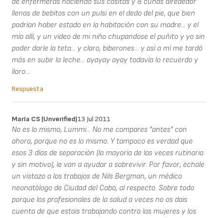
de enfermeras haciendo sus cositas y 8 cunas alrededor
llenas de bebitos con un pulsi en el dedo del pie, que bien
podrían haber estado en la habitación con su madre... y el
mío allí, y un vídeo de mi niño chupandose el puñito y yo sin
poder darle la teta... y claro, biberones... y así a mí me tardó
más en subir la leche... ayayay ayay todavía lo recuerdo y
lloro...
Respuesta
María CS (unverified)
13 Jul 2011
No es lo mismo, Lummi... No me compares "antes" con
ahora, porque no es lo mismo. Y tampoco es verdad que
esos 3 días de separación (la mayoría de las veces rutinaria
y sin motivo), le van a ayudar a sobrevivir. Por favor, échale
un vistazo a los trabajos de Nils Bergman, un médico
neonatólogo de Ciudad del Cabo, al respecto. Sobre todo
porque los profesionales de la salud a veces no os dais
cuenta de que estais trabajando contra las mujeres y los