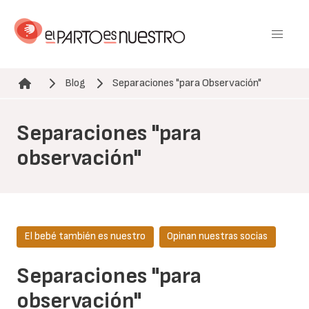
Pasar
al
contenido
principal
Blog
Separaciones "para Observación"
Ruta de navegación
Separaciones "para
observación"
El bebé también es nuestro
Opinan nuestras socias
Separaciones "para
observación"