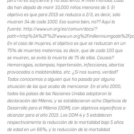
pero no es suficiente y ha sido lento. A nivel mundial, cada
día han dejado de morir 10,000 niños menores de 5. El
objetivo es que para 2015 se reduzca a 2/3, es decir, sólo
mueran 34 de cada 1000. Eso suena bien, no?? Aquí la
fuente: http://www.un.org/es/comun/docs/?
path=http%3A%2F%2Fwww.un.org%2Fmillenniumgoals%2Fp
En el caso de mujeres, el objetivo es que se reduzcan en un
75% de muertes maternas; es decir, que de cada 100 que
se mueren, se evite la muerte de 75 de ellas. Causas?
Hemorragias, eclampsia, hipertensión, infecciones, abortos
provocados o malatendidos, etc. ¿Sí nos suena, verdad?
Todos conocemos a alguien que ha pasado por alguna
situación de las que acabo de mencionar. En el año 2000,
todos los países de las Naciones Unidas adoptaron la
declaración del Milenio, y se establecieron ocho Objetivos de
Desarrollo para el Milenio (ODM), con objetivos específicos a
alcanzar para el año 2015. Los ODM 4 y 5 establecen
respectivamente la reducción de la mortalidad bajo 5 años
de edad en un 66%, y la reducción de la mortalidad