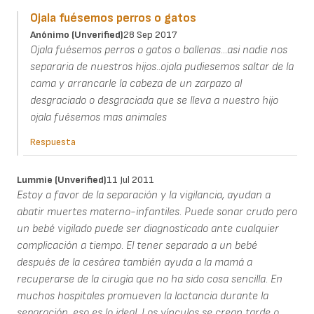
Ojala fuésemos perros o gatos
Anónimo (unverified)
28 Sep 2017
Ojala fuésemos perros o gatos o ballenas...asi nadie nos
separaria de nuestros hijos..ojala pudiesemos saltar de la
cama y arrancarle la cabeza de un zarpazo al
desgraciado o desgraciada que se lleva a nuestro hijo
ojala fuésemos mas animales
Respuesta
Lummie (unverified)
11 Jul 2011
Estoy a favor de la separación y la vigilancia, ayudan a
abatir muertes materno-infantiles. Puede sonar crudo pero
un bebé vigilado puede ser diagnosticado ante cualquier
complicación a tiempo. El tener separado a un bebé
después de la cesárea también ayuda a la mamá a
recuperarse de la cirugía que no ha sido cosa sencilla. En
muchos hospitales promueven la lactancia durante la
separación, eso es lo ideal. Los vínculos se crean tarde o