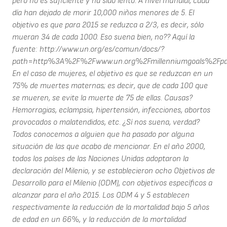
pero no es suficiente y ha sido lento. A nivel mundial, cada
día han dejado de morir 10,000 niños menores de 5. El
objetivo es que para 2015 se reduzca a 2/3, es decir, sólo
mueran 34 de cada 1000. Eso suena bien, no?? Aquí la
fuente: http://www.un.org/es/comun/docs/?
path=http%3A%2F%2Fwww.un.org%2Fmillenniumgoals%2Fp
En el caso de mujeres, el objetivo es que se reduzcan en un
75% de muertes maternas; es decir, que de cada 100 que
se mueren, se evite la muerte de 75 de ellas. Causas?
Hemorragias, eclampsia, hipertensión, infecciones, abortos
provocados o malatendidos, etc. ¿Sí nos suena, verdad?
Todos conocemos a alguien que ha pasado por alguna
situación de las que acabo de mencionar. En el año 2000,
todos los países de las Naciones Unidas adoptaron la
declaración del Milenio, y se establecieron ocho Objetivos de
Desarrollo para el Milenio (ODM), con objetivos específicos a
alcanzar para el año 2015. Los ODM 4 y 5 establecen
respectivamente la reducción de la mortalidad bajo 5 años
de edad en un 66%, y la reducción de la mortalidad