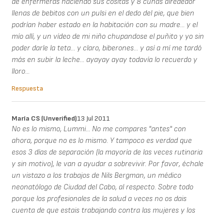
de enfermeras haciendo sus cositas y 8 cunas alrededor
llenas de bebitos con un pulsi en el dedo del pie, que bien
podrían haber estado en la habitación con su madre... y el
mío allí, y un vídeo de mi niño chupandose el puñito y yo sin
poder darle la teta... y claro, biberones... y así a mí me tardó
más en subir la leche... ayayay ayay todavía lo recuerdo y
lloro...
Respuesta
María CS (unverified)
13 Jul 2011
No es lo mismo, Lummi... No me compares "antes" con
ahora, porque no es lo mismo. Y tampoco es verdad que
esos 3 días de separación (la mayoría de las veces rutinaria
y sin motivo), le van a ayudar a sobrevivir. Por favor, échale
un vistazo a los trabajos de Nils Bergman, un médico
neonatólogo de Ciudad del Cabo, al respecto. Sobre todo
porque los profesionales de la salud a veces no os dais
cuenta de que estais trabajando contra las mujeres y los