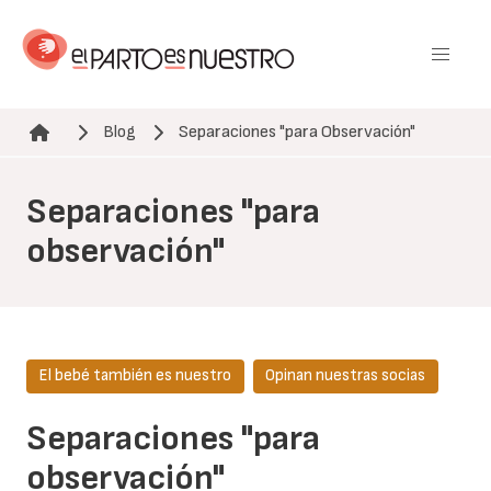
Pasar
al
contenido
principal
Blog
Separaciones "para Observación"
Ruta de navegación
Separaciones "para
observación"
El bebé también es nuestro
Opinan nuestras socias
Separaciones "para
observación"