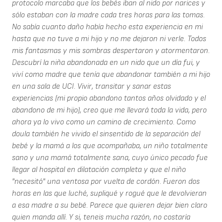
protocolo marcaba que los bebés iban al nido por narices y
sólo estaban con la madre cada tres horas para las tomas.
No sabía cuanto daño había hecho esta experiencia en mi
hasta que no tuve a mi hijo y no me dejaron ni verle. Todos
mis fantasmas y mis sombras despertaron y atormentaron.
Descubrí la niña abandonada en un nido que un día fui, y
viví como madre que tenía que abandonar también a mi hijo
en una sala de UCI. Vivir, transitar y sanar estas
experiencias (mi propio abandono tantos años olvidado y el
abandono de mi hijo), creo que me llevará toda la vida, pero
ahora ya lo vivo como un camino de crecimiento. Como
doula también he vivido el sinsentido de la separación del
bebé y la mamá a los que acompañaba, un niño totalmente
sano y una mamá totalmente sana, cuyo único pecado fue
llegar al hospital en dilatación completa y que el niño
"necesitó" una ventosa por vuelta de cordón. Fueron dos
horas en las que luché, supliqué y rogué que le devolvieran
a esa madre a su bebé. Parece que quieren dejar bien claro
quien manda allí. Y si, teneis mucha razón, no costaría