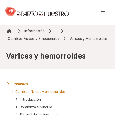
Pasar
al
contenido
principal
Información
...
Ruta de navegación
Cambios Físicos y Emocionales
Varices y Hemorroides
Varices y hemorroides
Embarazo
Cambios físicos y emocionales
Introducción
Comienza el vínculo
El papel de las hormonas