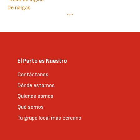
De nalgas
Paginación
Página
‹‹
Siguiente
››
anterior
página
El Parto es Nuestro
Contáctanos
Dónde estamos
Quienes somos
Qué somos
Tu grupo local más cercano