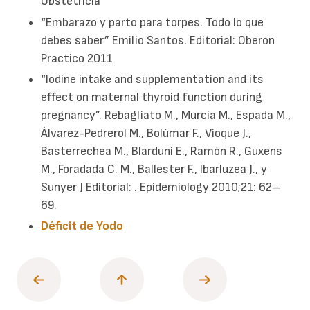
Obstetricia
“Embarazo y parto para torpes. Todo lo que
debes saber” Emilio Santos. Editorial: Oberon
Practico 2011
“Iodine intake and supplementation and its
effect on maternal thyroid function during
pregnancy”. Rebagliato M., Murcia M., Espada M.,
Álvarez-Pedrerol M., Bolúmar F., Vioque J.,
Basterrechea M., Blarduni E., Ramón R., Guxens
M., Foradada C. M., Ballester F., Ibarluzea J., y
Sunyer J Editorial: . Epidemiology 2010;21: 62–
69.
Déficit de Yodo