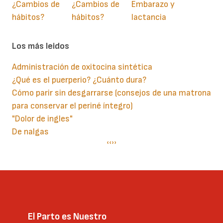
¿Cambios de
¿Cambios de
Embarazo y
hábitos?
hábitos?
lactancia
Los más leidos
Administración de oxitocina sintética
¿Qué es el puerperio? ¿Cuánto dura?
Cómo parir sin desgarrarse (consejos de una matrona
para conservar el periné íntegro)
"Dolor de ingles"
De nalgas
Paginación
Página
‹‹
Siguiente
››
anterior
página
El Parto es Nuestro