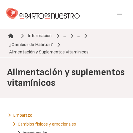
Pasar
al
contenido
principal
Información
...
...
¿Cambios de Hábitos?
Ruta de navegación
Alimentación y Suplementos Vitamínicos
Alimentación y suplementos
vitamínicos
Embarazo
Cambios físicos y emocionales