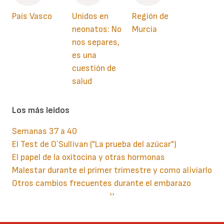
País Vasco
Unidos en
Región de
neonatos: No
Murcia
nos separes,
es una
cuestión de
salud
Los más leidos
Semanas 37 a 40
El Test de O´Sullivan ("La prueba del azúcar")
El papel de la oxitocina y otras hormonas
Malestar durante el primer trimestre y como aliviarlo
Otros cambios frecuentes durante el embarazo
Paginación
Siguiente
››
página