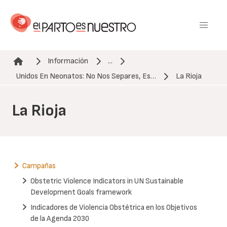
Pasar
al
contenido
principal
Información
...
Ruta de navegación
Unidos En Neonatos: No Nos Separes, Es…
La Rioja
La Rioja
Campañas
Obstetric Violence Indicators in UN Sustainable
Development Goals framework
Indicadores de Violencia Obstétrica en los Objetivos
de la Agenda 2030