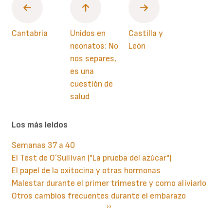
Cantabria
Unidos en
Castilla y
neonatos: No
León
nos separes,
es una
cuestión de
salud
Los más leidos
Semanas 37 a 40
El Test de O´Sullivan ("La prueba del azúcar")
El papel de la oxitocina y otras hormonas
Malestar durante el primer trimestre y como aliviarlo
Otros cambios frecuentes durante el embarazo
Paginación
Siguiente
››
página