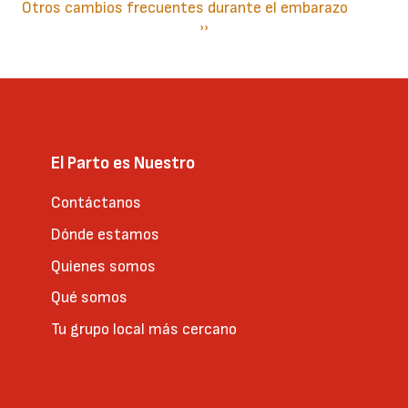
Otros cambios frecuentes durante el embarazo
Paginación
Siguiente
››
página
El Parto es Nuestro
Contáctanos
Dónde estamos
Quienes somos
Qué somos
Tu grupo local más cercano