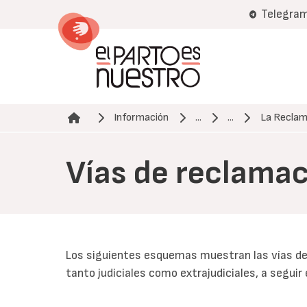
Pasar
Telegra
al
contenido
principal
Información
...
...
La Reclam
Ruta de navegación
Vías de reclamac
Los siguientes esquemas muestran las vías de
tanto judiciales como extrajudiciales, a seguir