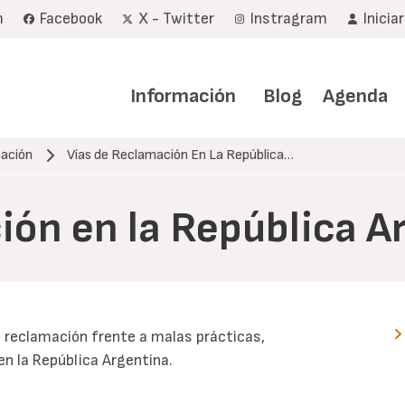
m
Facebook
X - Twitter
Instragram
Inicia
Navegación
principal
Información
Blog
Agenda
ación
Vías de Reclamación En La República…
ión en la República A
 reclamación frente a malas prácticas,
 en la República Argentina.