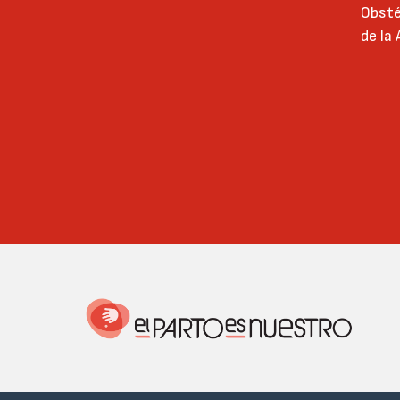
Obsté
de la