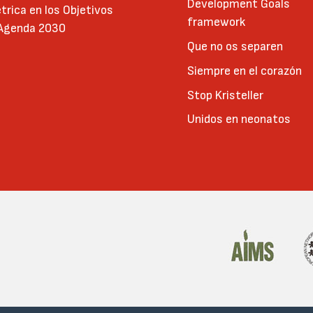
Development Goals
trica en los Objetivos
framework
 Agenda 2030
Que no os separen
Siempre en el corazón
Stop Kristeller
Unidos en neonatos