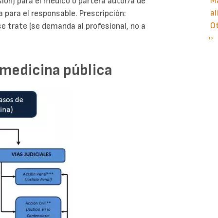
Ma
sión) para el médico o partera autor/a de
al
na para el responsable. Prescripción:
O
e trate (se demanda al profesional, no a
Si
››
P
pá
 medicina pública