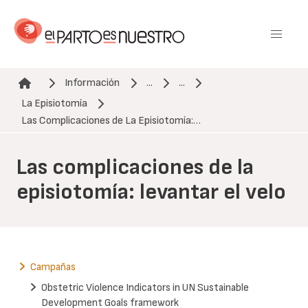
Pasar
al
contenido
principal
Información
...
...
La Episiotomía
Ruta de navegación
Las Complicaciones de La Episiotomía:…
Las complicaciones de la
episiotomía: levantar el velo
Campañas
Obstetric Violence Indicators in UN Sustainable
Development Goals framework