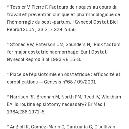
* Tessier V, Pierre F. Facteurs de risques au cours du
travail et prévention clinique et pharmacologique de
l’hémorragie du post-partum. J Gynecol Obstet Biol
Reprod 2004 ; 33 S : 4S29-4S56.
* Stones RW, Paterson CM, Saunders NJ. Risk factors
for major obstetric haemorrhage. Eur J Obstet
Gynecol Reprod Biol 1993;48:15-8.
* Place de l’épisiotomie en obstétrique : efficacité et
complications – Genesis n°68 / 09/2001
* Harrison RF, Brennan M, North PM, Reed JV, Wickham
EA. Is routine episiotomy necessary? Br Med J
1984;288:1971-5.
* Angioli R, Gomez-Marin O, Cantuaria G, O'sullivan