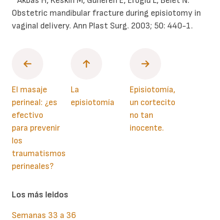
* Akbas H, Keskin M, Guneren E, Eroglu L, Belet N.
Obstetric mandibular fracture during episiotomy in
vaginal delivery. Ann Plast Surg. 2003; 50: 440-1.
El masaje
La
Episiotomía,
perineal: ¿es
episiotomía
un cortecito
efectivo
no tan
para prevenir
inocente.
los
traumatismos
perineales?
Los más leidos
Semanas 33 a 36