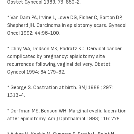
Obstet Gynecol 1989; 73: 850-2.
* Van Dam PA, Irvine L, Lowe DG, Fisher C, Barton DP,
Shepherd JH. Carcinoma in episiotomy scars. Gynecol
Oncol 1992; 44:96-100.
* Cliby WA, Dodson MK, Podratz KC. Cervical cancer
complicated by pregnancy: episiotomy site
recurrences following vaginal delivery. Obstet
Gynecol 1994; 84:179-82.
* George S. Castration at birth. BMJ 1988 ; 297:
1313-4.
* Dorfman MS, Benson WH. Marginal eyelid laceration
after episiotomy. Am J Ophthalmol 1993; 116: 778.