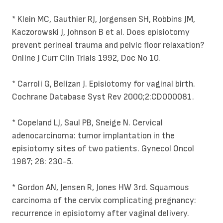
* Klein MC, Gauthier RJ, Jorgensen SH, Robbins JM,
Kaczorowski J, Johnson B et al. Does episiotomy
prevent perineal trauma and pelvic floor relaxation?
Online J Curr Clin Trials 1992, Doc No 10.
* Carroli G, Belizan J. Episiotomy for vaginal birth.
Cochrane Database Syst Rev 2000;2:CD000081.
* Copeland LJ, Saul PB, Sneige N. Cervical
adenocarcinoma: tumor implantation in the
episiotomy sites of two patients. Gynecol Oncol
1987; 28: 230-5.
* Gordon AN, Jensen R, Jones HW 3rd. Squamous
carcinoma of the cervix complicating pregnancy:
recurrence in episiotomy after vaginal delivery.