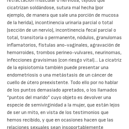
retractación muscular o nerviosa, tejidos que
cicatrizan soldándose, sutura mal hecha (por
ejemplo, de manera que sale una porción de mucosa
de la herida), incontinencia urinaria parcial o total
(sección de un nervio), incontinencia fecal parcial o
total, transitoria o permanente, nódulos, granulomas
inflamatorios, fístulas ano-vaginales, agravación de
hemorroides, trombos perineo-vulvares, neurinomas,
infecciones gravísimas (con riesgo vital)... La cicatriz
de la episiotomía también puede presentar una
endometriosis o una metástasis de un cáncer de
cuello de útero preexistente. Todo ello por no hablar
de los puntos demasiado apretados, o los llamados
“puntos del marido” cuyo objeto es devolver una
especie de semivirginidad a la mujer, que están lejos
de ser un mito, en vista de los testimonios que
hemos recibido, y que en ocasiones hacen que las
relaciones sexuales sean insoportablemente