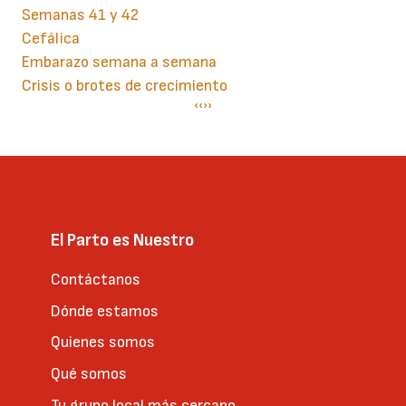
Semanas 41 y 42
Cefálica
Embarazo semana a semana
Crisis o brotes de crecimiento
Paginación
Página
‹‹
Siguiente
››
anterior
página
El Parto es Nuestro
Contáctanos
Dónde estamos
Quienes somos
Qué somos
Tu grupo local más cercano