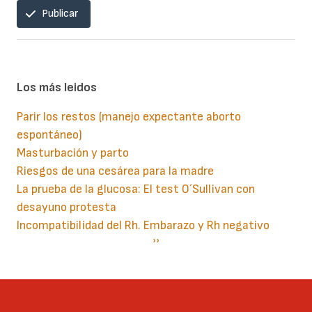
Publicar
Los más leidos
Parir los restos (manejo expectante aborto
espontáneo)
Masturbación y parto
Riesgos de una cesárea para la madre
La prueba de la glucosa: El test O´Sullivan con
desayuno protesta
Incompatibilidad del Rh. Embarazo y Rh negativo
Paginación
Siguiente
››
página