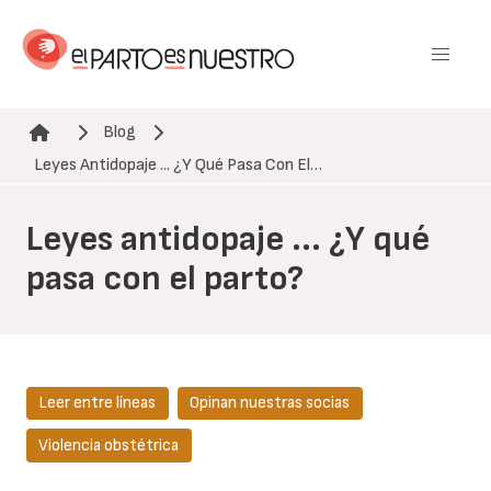
Pasar
al
contenido
principal
Blog
Ruta de navegación
Leyes Antidopaje ... ¿Y Qué Pasa Con El…
Leyes antidopaje ... ¿Y qué
pasa con el parto?
Leer entre líneas
Opinan nuestras socias
Violencia obstétrica