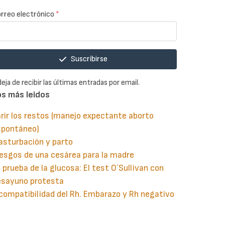
rreo electrónico
*
Suscribirse
deja de recibir las últimas entradas por email.
os más leidos
rir los restos (manejo expectante aborto
spontáneo)
asturbación y parto
esgos de una cesárea para la madre
 prueba de la glucosa: El test O´Sullivan con
esayuno protesta
compatibilidad del Rh. Embarazo y Rh negativo
guiente
aginación
gina