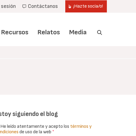
r sesión
Contáctanos
¡Hazte socia/o!
Recursos
Relatos
Media
stoy siguiendo el blog
He leído atentamente y acepto los
términos y
ndiciones
de uso de la web
*