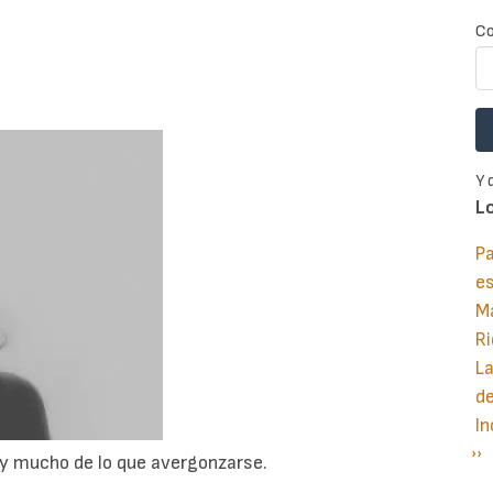
Co
Y 
L
Pa
e
M
Ri
La
d
In
Si
››
P
 y mucho de lo que avergonzarse.
pá