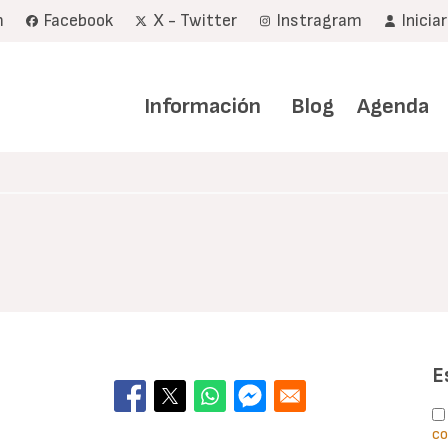
m
Facebook
X - Twitter
Instragram
Inicia
Navegación
principal
Información
Blog
Agenda
E
co