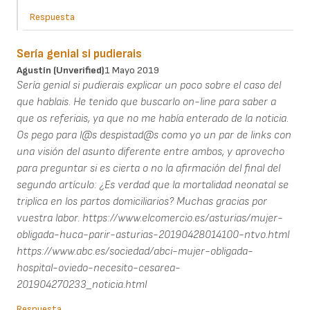
Respuesta
Sería genial si pudierais
Agustín (unverified)
1 Mayo 2019
Sería genial si pudierais explicar un poco sobre el caso del
que hablais. He tenido que buscarlo on-line para saber a
que os referiais, ya que no me había enterado de la noticia.
Os pego para l@s despistad@s como yo un par de links con
una visión del asunto diferente entre ambos, y aprovecho
para preguntar si es cierta o no la afirmación del final del
segundo artículo: ¿Es verdad que la mortalidad neonatal se
triplica en los partos domiciliarios? Muchas gracias por
vuestra labor. https://www.elcomercio.es/asturias/mujer-
obligada-huca-parir-asturias-20190428014100-ntvo.html
https://www.abc.es/sociedad/abci-mujer-obligada-
hospital-oviedo-necesito-cesarea-
201904270233_noticia.html
Respuesta