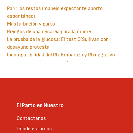
Parir los restos (manejo expectante aborto
espontáneo)
Masturbación y parto
Riesgos de una cesárea para la madre
La prueba de la glucosa: El test O´Sullivan con
desayuno protesta
Incompatibilidad del Rh. Embarazo y Rh negativo
Paginación
Siguiente
››
página
El Parto es Nuestro
Contáctanos
Dónde estamos