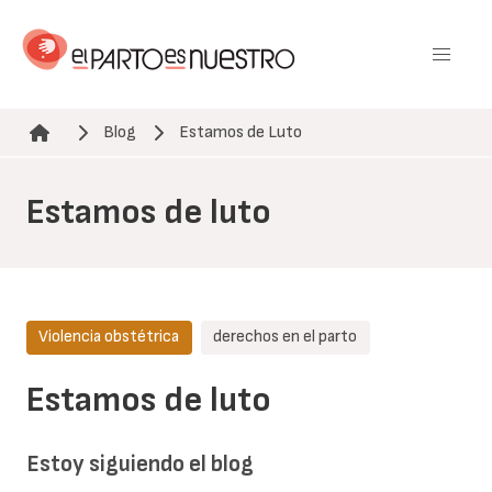
Pasar
al
contenido
principal
Blog
Estamos de Luto
Ruta de navegación
Estamos de luto
Violencia obstétrica
derechos en el parto
Estamos de luto
Estoy siguiendo el blog