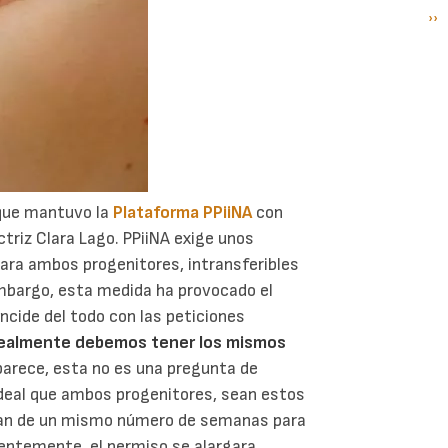
Si
››
P
pá
 que mantuvo la
Plataforma PPiiNA
con
ctriz Clara Lago. PPiiNA exige unos
ara ambos progenitores, intransferibles
mbargo, esta medida ha provocado el
ncide del todo con las peticiones
ealmente debemos tener los mismos
 parece, esta no es una pregunta de
ideal que ambos progenitores, sean estos
taran de un mismo número de semanas para
dentemente, el permiso se alargara,