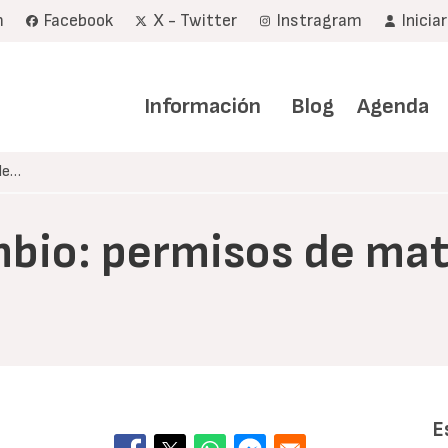
m
Facebook
X - Twitter
Instragram
Inicia
Navegación
principal
Información
Blog
Agenda
de…
io: permisos de mat
E