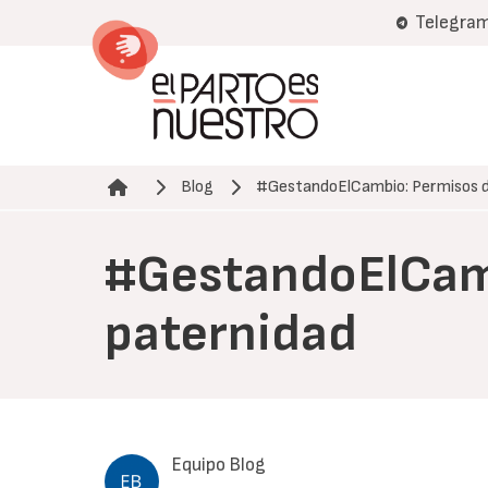
Pasar
Telegra
al
contenido
principal
Blog
#GestandoElCambio: Permisos 
Ruta de navegación
#GestandoElCamb
paternidad
Equipo Blog