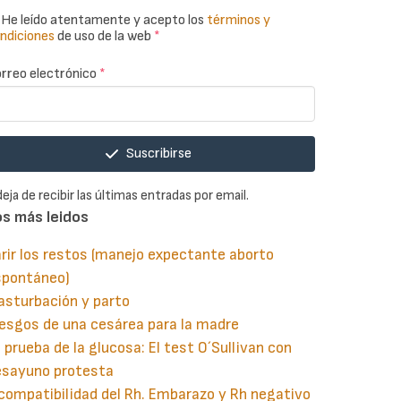
He leído atentamente y acepto los
términos y
ndiciones
de uso de la web
*
rreo electrónico
*
Suscribirse
deja de recibir las últimas entradas por email.
os más leidos
rir los restos (manejo expectante aborto
spontáneo)
asturbación y parto
esgos de una cesárea para la madre
 prueba de la glucosa: El test O´Sullivan con
esayuno protesta
compatibilidad del Rh. Embarazo y Rh negativo