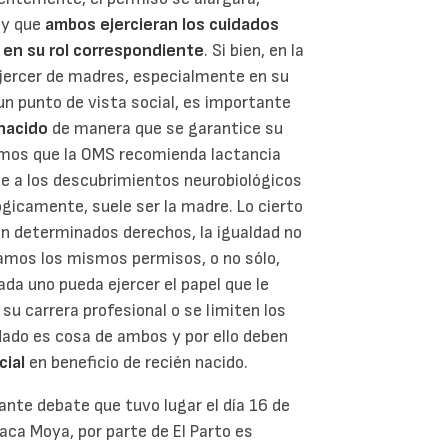
 y que
ambos ejercieran los cuidados
 en su rol correspondiente
. Si bien, en la
ejercer de madres, especialmente en su
un punto de vista social, es importante
nacido
de manera que se garantice su
emos que la OMS recomienda lactancia
e a los descubrimientos neurobiológicos
lógicamente, suele ser la madre. Lo cierto
an determinados derechos, la igualdad no
gamos los mismos permisos, o no sólo,
da uno pueda ejercer el papel que le
su carrera profesional o se limiten los
idado es cosa de ambos y por ello deben
cial
en beneficio de recién nacido.
nte debate que tuvo lugar el día 16 de
Paca Moya, por parte de El Parto es