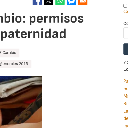
co
bio: permisos
Co
 paternidad
ElCambio
Y 
 generales 2015
L
Pa
e
M
Ri
La
d
In