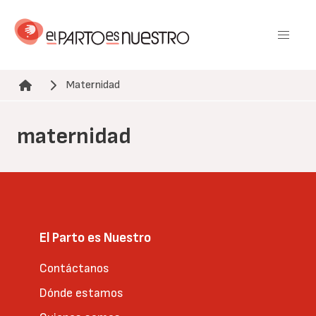
Pasar
al
contenido
principal
Maternidad
Ruta de navegación
maternidad
El Parto es Nuestro
Contáctanos
Dónde estamos