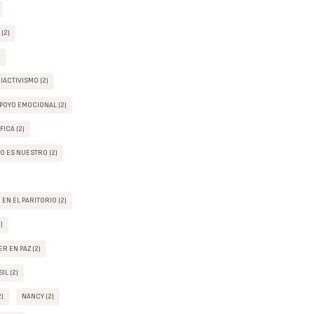
(2)
)
IACTIVISMO (2)
POYO EMOCIONAL (2)
FICA (2)
O ES NUESTRO (2)
EN EL PARITORIO (2)
)
R EN PAZ (2)
IL (2)
2)
NANCY (2)