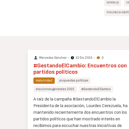
VERÍN (2)
C
VIOLENCIA OBST
Mercedes Sánchez
•
10 Dic 2015
•
0
#GestandoElCambio: Encuentros con
partidos políticos
maternidad
propuestas políticas
elecciones generales 2015
#GestandoElCambio
Cuerpo
A raíz de la campaña #GestandoElCambio la
de
Presidenta de la asociación, Lourdes Cerezuela, ha
texto
mantenido recientemente dos encuentros con los
partidos políticos que han mostrado interés en
recibirnos para escuchar nuestras iniciativas de