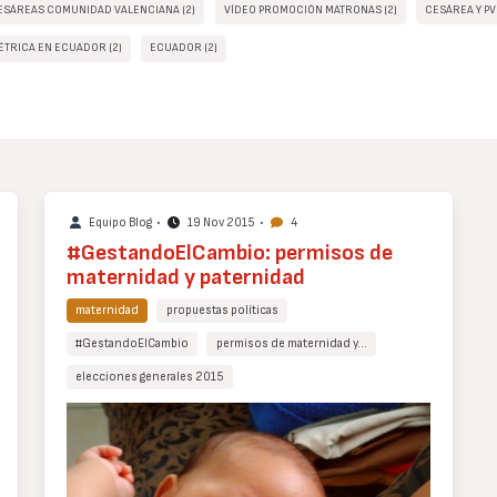
ESÁREAS COMUNIDAD VALENCIANA (2)
VÍDEO PROMOCIÓN MATRONAS (2)
CESÁREA Y PV
ÉTRICA EN ECUADOR (2)
ECUADOR (2)
Equipo Blog
•
19 Nov 2015
•
4
#GestandoElCambio: permisos de
maternidad y paternidad
maternidad
propuestas políticas
#GestandoElCambio
permisos de maternidad y…
elecciones generales 2015
Cuerpo
de
texto