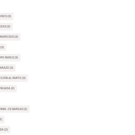
RES (3)
EAS (3)
ONGRESOS (3)
(3)
PO PARES (3)
ARAZO (3)
CIÓN AL PARTO (3)
NUADA (2)
INNE-CESÁREAS (2)
2)
A (2)