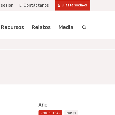
r sesión
Contáctanos
¡Hazte socia/o!
Recursos
Relatos
Media
Año
- CUALQUIERA -
2015 (2)