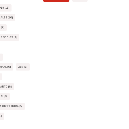
19 (11)
ALES (10)
(9)
S SOCIAS (7)
)
MAL (6)
25N (6)
)
ARTO (6)
EL (5)
 OBSTÉTRICA (5)
5)