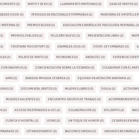
ACIMIENTO (2)
PARTO Y SEXO (2)
LLAMAMIENTO MATRONAS (2)
CASA DE PARTOS (2)
ADAS COVID (2)
PÉRDIDAS GESTACIONALES TEMPRANAS (2)
MANIOBRA DE KRISTELLER 
 MATERNA (2)
PREMIOS BLOGS (2)
ASOCIACIÓN ESPAÑOLA DE PSICOLOGÍA PERINATAL (2
2)
PREMIOS 20BLOGS (2)
FELIZ AÑO NUEVO (2)
PRESENTACIÓN LIBRO (2)
MATR
2)
CRISTIANE ROCHEFORT (2)
ASAMBLEA 2016 (2)
COVID-19 Y EMBARAO (2)
A
LAS (2)
RELATO DE PARTO (2)
REUNIONES (2)
ANDALTEC (2)
EVIDENCIA CIENTÍ
CORONAVIRUS (2)
CONCIENCIACIÓN SOBRE LA CESÁREA (2)
COLABORAR CON EL PART
AIMS (2)
SANIDAD PRIVADA CESÁREA (2)
EQUIDAD EN ATENCIÓN SANITARIA (2)
RIAS (2)
DOCUMENTAL PARTOS (2)
MUJERES LIBRES (2)
DOULA (2)
ACTIVISMO 
MUJERES VALIENTES (2)
ENCUENTRO GRUPOS DE TRABAJO (2)
ACOMPAÑAMIENTO (2
S (2)
ACCESO RESTRINGIDO A UCI (2)
COLABORACIÓN (2)
STILLBIRTH (2)
NACE
CLÍNICA O HOSPITAL (2)
UCINS (2)
UN TOQUE DE HUMOR (2)
CESÁREAS EN BRAS
MBARAZO (2)
10º ANIVERSARIO! (2)
NACIONES UNIDAS (2)
UNIDADES NEONATALE (