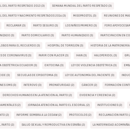
 DEL PARTO RESPETADO 2013 (3)
SEMANA MUNDIAL DEL PARTO RESPETADO (3)
 DEL PARTO Y NACIMIENTO RESPETADOS 2014 (3)
MISOPROSTOL (3)
REUNIONES DE MAD
RECLAMAR (3)
PARTO SEGURO (3)
LOS NIÑOS PRIMERO (3)
FORO APOYOCESAR
NIZADO (3)
PARTO DOMICILIARIO (3)
PARTO HUMANIZADO (3)
PARTICIPACIÓN EN C
LOBOS PARA EL RECUERDO (3)
HOSPITAL DE TORREJÓN (3)
HISTORIA DE LA MATRONERÍA 
OS DE CORONAVIRUS (3)
PARIR CON PLACER (3)
IHAN (3)
HALOPERIDOL (3)
GRU
IA OBSTÉTRICA ECUADOR (3)
OXITOCINA (3)
LEY DE VIOLENCIA OBSTÉTRICA (3)
EMB
IDE (3)
SECUELAS DE EPISIOTOMIA (3)
LEY DE AUTONOMÍA DEL PACIENTE (3)
INDUC
ES OMS (3)
INTEROVO (3)
PREMATURIDAD (2)
CÁNCER (2)
FORMACIÓN CONTI
DERECHOS HUMANOS EN LA ATENCIÓN AL PARTO (2)
EVIDENCIA Y CREENCIA (2)
AMENTALES (2)
JORNADA ATENCIÓN AL PARTO EL ESCORIAL (2)
INSTITUCIONES (2)
TO (2)
INFORME SOMBRA A LA CEDAW (2)
PROTOCOLOS (2)
RECLAMACIÓN PARTO (
 PARTO (2)
SALUD SEXUAL Y REPRODUCTIVA EN ESPAÑA (2)
LA MATERNIDAD ACOMPAÑAD