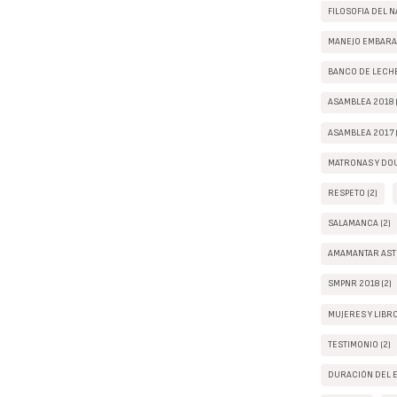
FILOSOFIA DEL N
MANEJO EMBARAZ
BANCO DE LECHE
ASAMBLEA 2018 (
ASAMBLEA 2017 (
MATRONAS Y DOU
RESPETO (2)
SALAMANCA (2)
AMAMANTAR ASTU
SMPNR 2018 (2)
MUJERES Y LIBRO
TESTIMONIO (2)
DURACIÓN DEL E