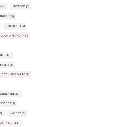
 (4)
MATRONA (4)
UGENIA (4)
UMAMANITA (4)
ONOMÍA MATRONA (4)
RTO (3)
 MUJER (3)
ACTIVISMO PARTO (3)
 ARGENTINA (3)
ESADOS (3)
3)
NAVIDAD (3)
TERNA 2014 (3)