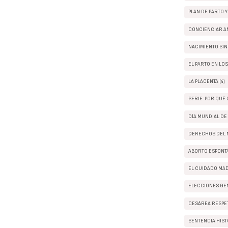
PLAN DE PARTO Y
CONCIENCIAR AN
NACIMIENTO SIN 
EL PARTO EN LO
LA PLACENTA (4)
SERIE: POR QUÉ S
DÍA MUNDIAL DE
DERECHOS DEL M
ABORTO ESPONTÁ
EL CUIDADO MA
ELECCIONES GEN
CESÁREA RESPET
SENTENCIA HISTÓ