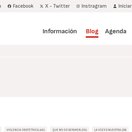
m
Facebook
X - Twitter
Instragram
Inicia
Navegación
principal
Información
Blog
Agenda
VIOLENCIA OBSTÉTRICA (46)
QUE NO OS SEPAREN (26)
LA VOZ ES NUESTRA (18)