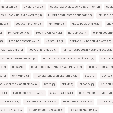
RISTELLER (13)
EPISIOTOMÍA (13)
CENSURA A LA VIOLENCIA OBSTÉTRICA (11)
COVID
SIBILIDAD A UCIS NEONATALES (11)
EL PARTO ES NUESTRO ECUADOR (10)
GRUPOS LOC
NCIA (9)
BUENAS PRÁCTICAS (9)
MATRONAS (9)
ABUSO DE CESÁREAS (9)
ENCA 
8)
#MIMAMÁCURA (8)
MUERTE PERINATAL (8)
REFUGIADAS (7)
OPINAN NUESTRA
(7)
PÉRDIDA GESTACIONAL (7)
KRISTELLER (7)
CAMPAÑA UNIDOS EN NEONATOS (7)
MADRIZADORES (6)
JUEVES HISTÓRICOS (6)
DERECHOS DE LOS NIÑOS INGRESADOS (6
ATENCIÓN AL PARTO NORMAL (6)
SECUELAS DE LA VIOLENCIA OBSTÉTRICA (6)
PARTO NOR
O (6)
CEDAW (6)
DERECHOS SOBRE PARTO Y NACIMIENTO (6)
INFORME DOULAS (6
L (6)
CAMPAÑAS (6)
TRANSPARENCIA EN OBSTETRICIA (6)
SEGO (6)
COVID19P
E LA VIOLENCIA OBSTÉTRICA (6)
PVD2C (5)
SMPNR (5)
CESAREA (5)
PIEL CON PI
TO (5)
PROPUESTAS POLÍTICAS (5)
ASAMBLEA ENCA (5)
OBSERVATORIO DE VIOLENCIA
YOCESAREAS (5)
UNIDADES NEONATALES (5)
DERECHOS HUMANOS (5)
LACTANCIA (
RTO RESPETADO (5)
CORONAVIRUS EMBARAZO (5)
LACTANCIA MATERNA (5)