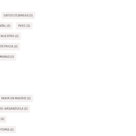
DATOS CESÁREAS (2)
TAL (2)
PVDC (2)
 NUESTRO (2)
TETRICIA (2)
MANAS (2)
PARIR EN MADRID (2)
ID-ARGANZUELA (2)
 (2)
OTOMÍA (2)