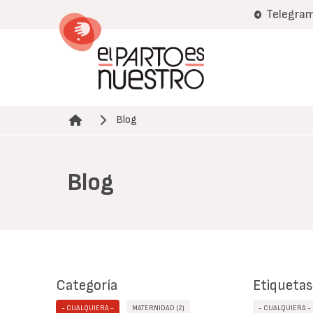
Pasar
Telegra
al
contenido
principal
Blog
Ruta de navegación
Blog
Categoría
Etiquetas
- CUALQUIERA -
MATERNIDAD (2)
- CUALQUIERA -