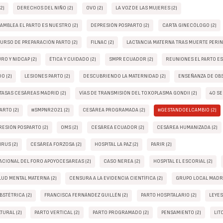
2)
DERECHOS DEL NIÑO (2)
OVO (2)
LA VOZ DE LAS MUJERES (2)
AMBLEA EL PARTO ES NUESTRO (2)
DEPRESIÓN POSPARTO (2)
CARTA GINECÓLOGO (2)
URSO DE PREPARACIÓN PARTO (2)
FILNAC (2)
LACTANCIA MATERNA TRAS MUERTE PERINA
O Y NIDCAP (2)
ÉTICA Y CUIDADO (2)
SMPR ECUADOR (2)
REUNIONES EL PARTO ES
O (2)
LESIONES PARTO (2)
DESCUBRIENDO LA MATERNIDAD (2)
ENSEÑANZA DE OBS
TASAS CESÁREAS MADRID (2)
VÍAS DE TRANSMISIÓN DEL TOXOPLASMA GONDII (2)
40 SE
ARTO (2)
#SMPNR2021 (2)
CESÁREA PROGRAMADA (2)
#GESTANDOELCAMBIO (2)
ESIÓN POSPARTO (2)
OMS (2)
CESÁREA ECUADOR (2)
CESÁREA HUMANIZADA (2)
RUS (2)
CESÁREA FORZOSA (2)
HOSPITAL LA PAZ (2)
PARIR (2)
ACIONAL DEL FORO APOYOCESAREAS (2)
CASO NEREA (2)
HOSPITAL EL ESCORIAL (2)
LUD MENTAL MATERNA (2)
CENSURA A LA EVIDENCIA CIENTÍFICA (2)
GRUPO LOCAL MADR
BSTÉTRICA (2)
FRANCISCA FERNÁNDEZ GUILLÉN (2)
PARTO HOSPITALARIO (2)
LEYES
TURAL (2)
PARTO VERTICAL (2)
PARTO PROGRAMADO (2)
PENSAMIENTO (2)
LIT