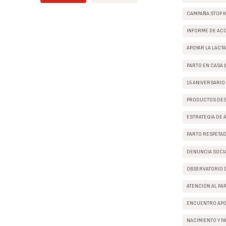
CAMPAÑA STOP K
INFORME DE ACCE
APOYAR LA LACTA
PARTO EN CASA (
15 ANIVERSARIO 
PRODUCTOS DES
ESTRATEGIA DE 
PARTO RESPETAD
DENUNCIA SOCIA
OBSERVATORIO D
ATENCIÓN AL PAR
ENCUENTRO APO
NACIMIENTO Y PA