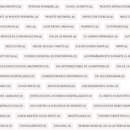
 NACIMIENTO (4)
PÉRDIDA PERINATAL (4)
COVID-19 PARTO (4)
MUERTE INTRAUTERINA
TE LA MUERTE PERINATAL (4)
MUERTE NEONATAL (4)
PARIR CON CIENCIA (4)
NACE E
VIOLENCIA (4)
ONU (4)
LEER ENTRE LÍNEAS (4)
POSPARTO (4)
TESTIMONIOS (4)
S MEDIOS DE COMUNICACIÓN (4)
DÍA DE LA MADRE (4)
EL CAMBIO IMPARABLE (4)
AUT
INDUCCIÓN (4)
ABUSO SEXUAL Y PARTO (4)
ELEGIR DÓNDE PARIR (4)
SMPR (4)
OY SOCIA (4)
CONSEJO GENERAL DE ENFERMERÍA (3)
ACOMPAÑAMIENTO DURANTE EL PA
 LOS DERECHOS DEL NACIMIENTO (3)
DÍA INTERNACIONAL DE LA MATRONA (3)
DÍA DE LA
ENOR HOSPITALIZADO (3)
CONSENTIMIENTO INFORMADO (3)
DR. NILS BERGMAN (3)
NEO (3)
COVID PARTO (3)
APOYOCESÁREAS (3)
ASESORAMIENTO LEGAL (3)
DRE CANGURO (3)
DERECHOS DE LOS NIÑOS HOSPITALIZADOS (3)
EL PARTO ES NUESTRO
ERALES 2015 (3)
DÍA CONTRA LA VIOLENCIA DE GÉNERO (3)
DERECHOS DE BEBÉS INGR
ADA (3)
CARTA ABIERTA COVID PARTO (3)
INFERTILIDAD (3)
TURISMO OBSTÉTRICO (
RICA (3)
TOXOPLASMOSIS (3)
EPIDURAL (3)
SEMANA MUNDIAL DE LA LACTANCIA MA