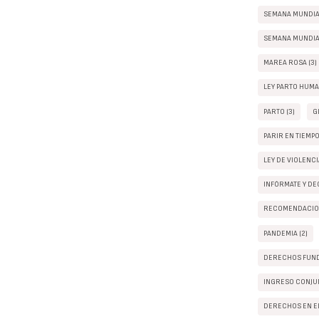
SEMANA MUNDIAL
SEMANA MUNDIAL
MAREA ROSA (3)
LEY PARTO HUMA
PARTO (3)
G
PARIR EN TIEMP
LEY DE VIOLENC
INFÓRMATE Y DEC
RECOMENDACION
PANDEMIA (2)
DERECHOS FUND
INGRESO CONJUN
DERECHOS EN EL