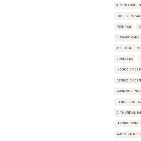
#EPENEANDO18 (
IMPRESIONES AS
POEMA (2)
C
CUIDADO CANGUR
ABORTO RETENID
DOULAS (2)
INDUCCIÓN DE P
DETECCIÓN DEPR
PARIR CORONAVI
II ENCUENTRO N
DÍA MUNDIAL SA
LEY VIOLENCIA O
PARTO INTERCUL