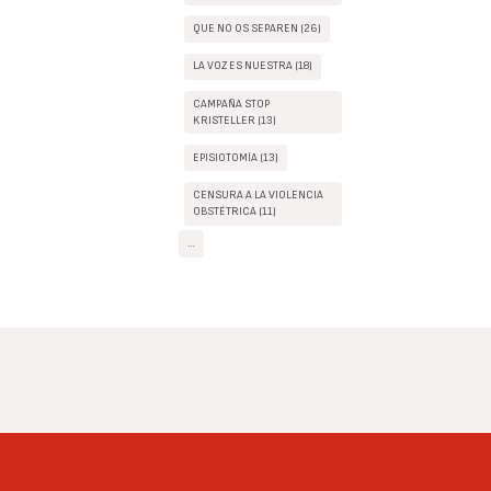
QUE NO OS SEPAREN (26)
LA VOZ ES NUESTRA (18)
CAMPAÑA STOP
KRISTELLER (13)
EPISIOTOMÍA (13)
CENSURA A LA VIOLENCIA
OBSTÉTRICA (11)
…