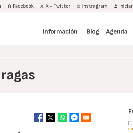
m
Facebook
X - Twitter
Instragram
Inicia
Navegación
principal
Información
Blog
Agenda
bragas
E
co