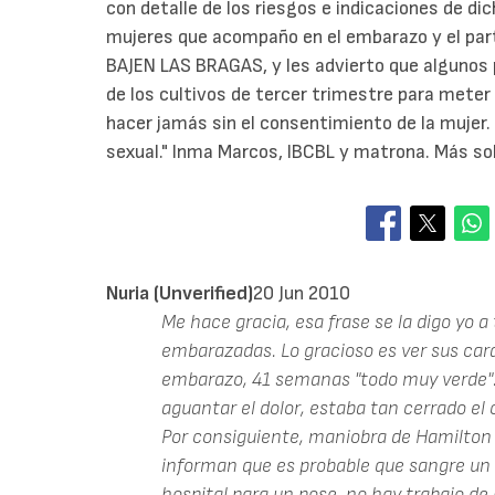
con detalle de los riesgos e indicaciones de di
mujeres que acompaño en el embarazo y el par
BAJEN LAS BRAGAS, y les advierto que algunos 
de los cultivos de tercer trimestre para meter 
hacer jamás sin el consentimiento de la mujer. 
sexual." Inma Marcos, IBCBL y matrona. Más so
Nuria (unverified)
20 Jun 2010
Me hace gracia, esa frase se la digo yo
embarazadas. Lo gracioso es ver sus cara
embarazo, 41 semanas "todo muy verde".
aguantar el dolor, estaba tan cerrado el 
Por consiguiente, maniobra de Hamilton p
informan que es probable que sangre un p
hospital para un pose, no hay trabajo de p