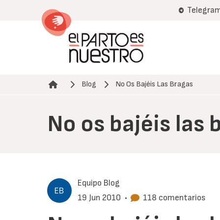
Pasar
Telegra
al
contenido
principal
Blog
No Os Bajéis Las Bragas
Ruta de navegación
No os bajéis las 
Equipo Blog
19 Jun 2010
•
118 comentarios