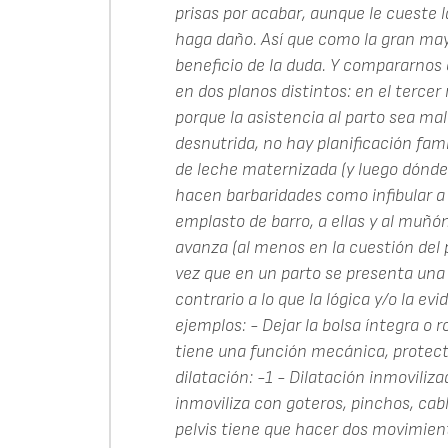
prisas por acabar, aunque le cueste l
haga daño. Así que como la gran mayo
beneficio de la duda. Y compararnos
en dos planos distintos: en el terce
porque la asistencia al parto sea mal
desnutrida, no hay planificación fami
de leche maternizada (y luego dónde v
hacen barbaridades como infibular a 
emplasto de barro, a ellas y al muñó
avanza (al menos en la cuestión del 
vez que en un parto se presenta una d
contrario a lo que la lógica y/o la e
ejemplos: - Dejar la bolsa íntegra o 
tiene una función mecánica, protecto
dilatación: -1 - Dilatación inmoviliz
inmoviliza con goteros, pinchos, cabl
pelvis tiene que hacer dos movimient