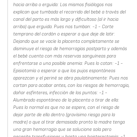
hacia arriba o erguida: Los mismos fisiólogos nos
explican que tumbada el recorrido del bebé a través del
canal del parto es más largo y dificultoso (al ir hacia
arriba) que erguida. Pues nos tumban: -1 - Corte
temprano del cordón o esperar a que deje de latir:
Dejando que se vacíe la placenta completamente se
disminuye el riesgo de hemorragias postparto y además
el bebé cuenta con más reservas sanguíneas para
enfrentarse a una posible anemia: Pues lo cotan: -1 -
Episiotomía o esperar a que los pujos espontáneos
aparezcan y el periné se abra paulatinamente: Pues nos
cortan para acabar antes, con los riesgos de hemorragia,
dañar esfínteres, infección de los puntos: -1 -
Alumbrado espontáneo de la placenta o tirar de ella:
Pues lo normal es que no se espere, con el riesgo de
dejar parte de ella dentro (gravísimo riesgo para la
madre) o que al tirar demasiado pronto la madre tenga
una gran hemorragia que se solucione sola pero
necesite transfusiones y hasta una hoisterectomía: -1