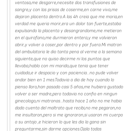
ventosa,me desgarre,necesite dos transfusiones de
sangre,y con las prisas de coserme,en carne viva,me
dejaron placenta dentro.A las 4h creia que me moria,en
verdad me queria morir,era un dolor tan fuerte,estaba
expulsando la placenta y desangrandome,me metieron
en el quirofano,me durmieron entera,y me volvieron
abrir,y volver a coser,por dentro y por fuera.Mi matron
del ambulatorio le dio tanta pena al verme a la semana
siguiente,que no quiso decirme ni los puntos que
llevaba,hablo con mi marido,que tenia que tener
cuidado,e ir despacio y con paciencia...no pude volver
andar bien en 1 mes.Todavia a dia de hoy cuando lo
pienso lloro,han pasado casi 5 años,me hubiera gustado
volver a ser madre,pero todavia no confio en ningun
ginecologo,ni matronas...hasta hace 1 año no me habia
dado cuenta del maltrato que recibi,no me pegaron,no
me insultaron,pero si me ignoraron,si usaron mi cuerpo
a su antojo ,e hicieron lo que les dio la gana sin
preguntarme,sin darme opciones.Ojala todas