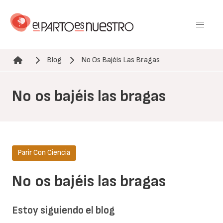
Pasar
al
contenido
principal
Blog
No Os Bajéis Las Bragas
Ruta de navegación
No os bajéis las bragas
Parir Con Ciencia
No os bajéis las bragas
Estoy siguiendo el blog