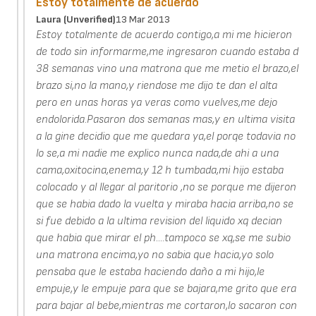
Estoy totalmente de acuerdo
Laura (unverified)
13 Mar 2013
Estoy totalmente de acuerdo contigo,a mi me hicieron
de todo sin informarme,me ingresaron cuando estaba d
38 semanas vino una matrona que me metio el brazo,el
brazo si,no la mano,y riendose me dijo te dan el alta
pero en unas horas ya veras como vuelves,me dejo
endolorida.Pasaron dos semanas mas,y en ultima visita
a la gine decidio que me quedara ya,el porqe todavia no
lo se,a mi nadie me explico nunca nada,de ahi a una
cama,oxitocina,enema,y 12 h tumbada,mi hijo estaba
colocado y al llegar al paritorio ,no se porque me dijeron
que se habia dado la vuelta y miraba hacia arriba,no se
si fue debido a la ultima revision del liquido xq decian
que habia que mirar el ph....tampoco se xq,se me subio
una matrona encima,yo no sabia que hacia,yo solo
pensaba que le estaba haciendo daño a mi hijo,le
empuje,y le empuje para que se bajara,me grito que era
para bajar al bebe,mientras me cortaron,lo sacaron con