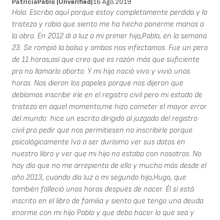
PatriciaPablo (unverified)
16 Ago 2019
Hola. Escribo aquí porque estoy completamente perdida y la
tristeza y rabia que siento me ha hecho ponerme manos a
la obra. En 2012 di a luz a mi primer hijo,Pablo, en la semana
23. Se rompió la bolsa y ambos nos infectamos. Fue un pero
de 11 horas,así que creo que es razón más que suficiente
pra no llamarlo aborto. Y mi hijo nació vivo y vivió unas
horas. Nos dieron los papeles porque nos dijeron que
debíamos inscribir irle en el registro civil pero mi estado de
tristeza en aquel momento,me hizo cometer el mayor error
del mundo: hice un escrito dirigido al juzgado del registro
civil pra pedir que nos permitiesen no inscribirle porque
psicológicamente Iva a ser durísimo ver sus datos en
nuestro libro y ver que mi hijo no estaba con nosotros. No
hay día que no me arrepienta de ello y mucho más desde el
año 2013, cuando día luz a mi segundo hijo,Hugo, que
también falleció unas horas después de nacer. Él sí está
inscrito en el libro de familia y siento que tengo una deuda
enorme con mi hijo Pablo y que debo hacer lo que sea y