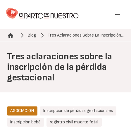
Pasar
al
contenido
principal
Blog
Tres Aclaraciones Sobre La Inscripción…
Ruta de navegación
Tres aclaraciones sobre la
inscripción de la pérdida
gestacional
ASOCIACION
Inscripción de pérdidas gestacionales
inscripción bebé
registro civil muerte fetal