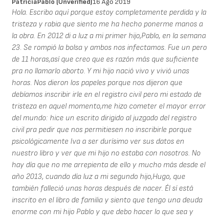
PatriciaPablo (unverified)
16 Ago 2019
Hola. Escribo aquí porque estoy completamente perdida y la
tristeza y rabia que siento me ha hecho ponerme manos a
la obra. En 2012 di a luz a mi primer hijo,Pablo, en la semana
23. Se rompió la bolsa y ambos nos infectamos. Fue un pero
de 11 horas,así que creo que es razón más que suficiente
pra no llamarlo aborto. Y mi hijo nació vivo y vivió unas
horas. Nos dieron los papeles porque nos dijeron que
debíamos inscribir irle en el registro civil pero mi estado de
tristeza en aquel momento,me hizo cometer el mayor error
del mundo: hice un escrito dirigido al juzgado del registro
civil pra pedir que nos permitiesen no inscribirle porque
psicológicamente Iva a ser durísimo ver sus datos en
nuestro libro y ver que mi hijo no estaba con nosotros. No
hay día que no me arrepienta de ello y mucho más desde el
año 2013, cuando día luz a mi segundo hijo,Hugo, que
también falleció unas horas después de nacer. Él sí está
inscrito en el libro de familia y siento que tengo una deuda
enorme con mi hijo Pablo y que debo hacer lo que sea y