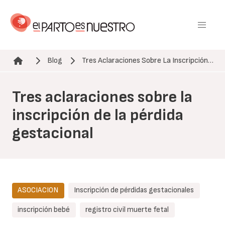
Pasar
al
contenido
principal
Blog
Tres Aclaraciones Sobre La Inscripción…
Ruta de navegación
Tres aclaraciones sobre la
inscripción de la pérdida
gestacional
ASOCIACION
Inscripción de pérdidas gestacionales
inscripción bebé
registro civil muerte fetal