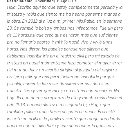
PatriciaPablo (unverified)
16 Ago 2019
Hola. Escribo aquí porque estoy completamente perdida y la
tristeza y rabia que siento me ha hecho ponerme manos a
la obra. En 2012 di a luz a mi primer hijo,Pablo, en la semana
23. Se rompió la bolsa y ambos nos infectamos. Fue un pero
de 11 horas,así que creo que es razón más que suficiente
pra no llamarlo aborto. Y mi hijo nació vivo y vivió unas
horas. Nos dieron los papeles porque nos dijeron que
debíamos inscribir irle en el registro civil pero mi estado de
tristeza en aquel momento,me hizo cometer el mayor error
del mundo: hice un escrito dirigido al juzgado del registro
civil pra pedir que nos permitiesen no inscribirle porque
psicológicamente Iva a ser durísimo ver sus datos en
nuestro libro y ver que mi hijo no estaba con nosotros. No
hay día que no me arrepienta de ello y mucho más desde el
año 2013, cuando día luz a mi segundo hijo,Hugo, que
también falleció unas horas después de nacer. Él sí está
inscrito en el libro de familia y siento que tengo una deuda
enorme con mi hijo Pablo y que debo hacer lo que sea y