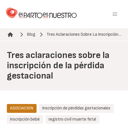
Pasar
al
contenido
principal
Blog
Tres Aclaraciones Sobre La Inscripción…
Ruta de navegación
Tres aclaraciones sobre la
inscripción de la pérdida
gestacional
ASOCIACION
Inscripción de pérdidas gestacionales
inscripción bebé
registro civil muerte fetal