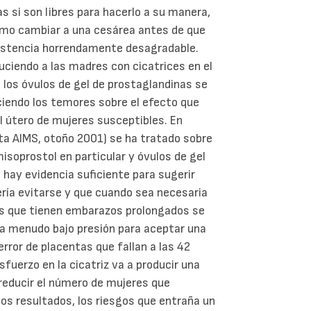
s si son libres para hacerlo a su manera,
como cambiar a una cesárea antes de que
sistencia horrendamente desagradable.
uciendo a las madres con cicatrices en el
e los óvulos de gel de prostaglandinas se
eciendo los temores sobre el efecto que
el útero de mujeres susceptibles. En
sta AIMS, otoño 2001) se ha tratado sobre
isoprostol en particular y óvulos de gel
hay evidencia suficiente para sugerir
ería evitarse y que cuando sea necesaria
es que tienen embarazos prolongados se
y a menudo bajo presión para aceptar una
error de placentas que fallan a las 42
fuerzo en la cicatriz va a producir una
 reducir el número de mujeres que
os resultados, los riesgos que entraña un