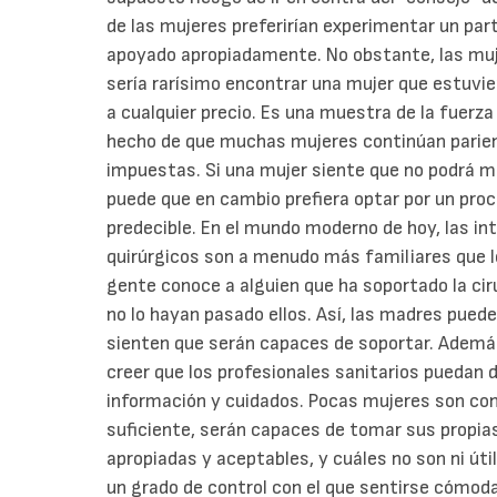
de las mujeres preferirían experimentar un part
apoyado apropiadamente. No obstante, las muje
sería rarísimo encontrar una mujer que estuvier
a cualquier precio. Es una muestra de la fuerza
hecho de que muchas mujeres continúan parien
impuestas. Si una mujer siente que no podrá ma
puede que en cambio prefiera optar por un pro
predecible. En el mundo moderno de hoy, las i
quirúrgicos son a menudo más familiares que l
gente conoce a alguien que ha soportado la cir
no lo hayan pasado ellos. Así, las madres pued
sienten que serán capaces de soportar. Ademá
creer que los profesionales sanitarios puedan d
información y cuidados. Pocas mujeres son con
suficiente, serán capaces de tomar sus propia
apropiadas y aceptables, y cuáles no son ni úti
un grado de control con el que sentirse cómo