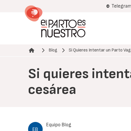
Pasar
Telegra
al
contenido
principal
Blog
Si Quieres Intentar un Parto Vag
Ruta de navegación
Si quieres inten
cesárea
Equipo Blog