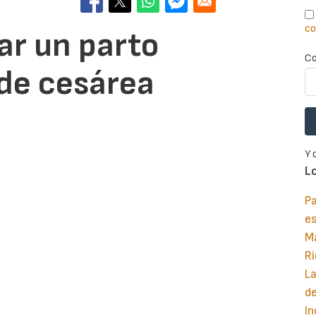
co
ar un parto
Co
de cesárea
Y 
L
Pa
e
M
Ri
La
d
In