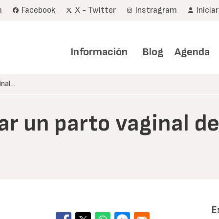
m
Facebook
X - Twitter
Instragram
Inicia
Navegación
principal
Información
Blog
Agenda
inal…
tar un parto vaginal d
E