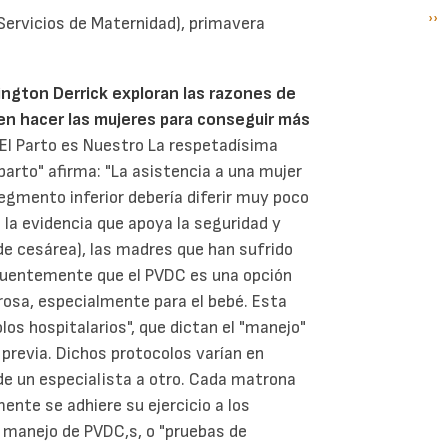
Si
››
P
 Servicios de Maternidad), primavera
pá
ington Derrick exploran las razones de
en hacer las mujeres para conseguir más
 El Parto es Nuestro La respetadísima
parto" afirma: "La asistencia a una mujer
egmento inferior debería diferir muy poco
e la evidencia que apoya la seguridad y
de cesárea), las madres que han sufrido
cuentemente que el PVDC es una opción
rosa, especialmente para el bebé. Esta
os hospitalarios", que dictan el "manejo"
 previa. Dichos protocolos varían en
y de un especialista a otro. Cada matrona
te se adhiere su ejercicio a los
l manejo de PVDC,s, o "pruebas de