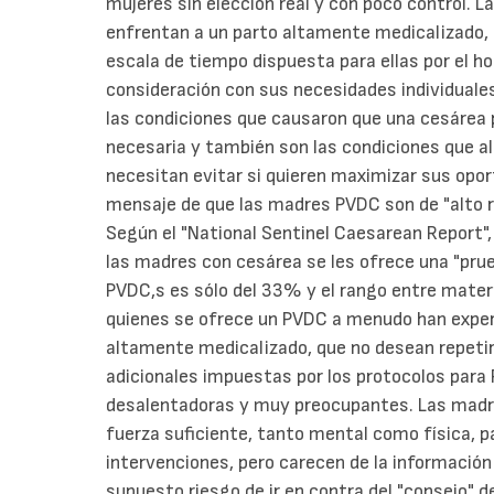
mujeres sin elección real y con poco control
enfrentan a un parto altamente medicalizado
escala de tiempo dispuesta para ellas por el hos
consideración con sus necesidades individual
las condiciones que causaron que una cesárea 
necesaria y también son las condiciones que 
necesitan evitar si quieren maximizar sus oport
mensaje de que las madres PVDC son de "alto 
Según el "National Sentinel Caesarean Report"
las madres con cesárea se les ofrece una "prue
PVDC,s es sólo del 33% y el rango entre matern
quienes se ofrece un PVDC a menudo han experi
altamente medicalizado, que no desean repetir
adicionales impuestas por los protocolos para 
desalentadoras y muy preocupantes. Las madr
fuerza suficiente, tanto mental como física, 
intervenciones, pero carecen de la información 
supuesto riesgo de ir en contra del "consejo" d