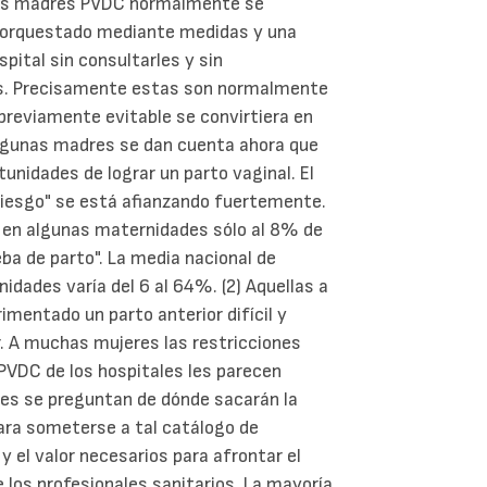
. Las madres PVDC normalmente se
, orquestado mediante medidas y una
pital sin consultarles y sin
es. Precisamente estas son normalmente
previamente evitable se convirtiera en
algunas madres se dan cuenta ahora que
unidades de lograr un parto vaginal. El
riesgo" se está afianzando fuertemente.
, en algunas maternidades sólo al 8% de
ba de parto". La media nacional de
idades varía del 6 al 64%. (2) Aquellas a
mentado un parto anterior difícil y
. A muchas mujeres las restricciones
PVDC de los hospitales les parecen
es se preguntan de dónde sacarán la
para someterse a tal catálogo de
y el valor necesarios para afrontar el
e los profesionales sanitarios. La mayoría