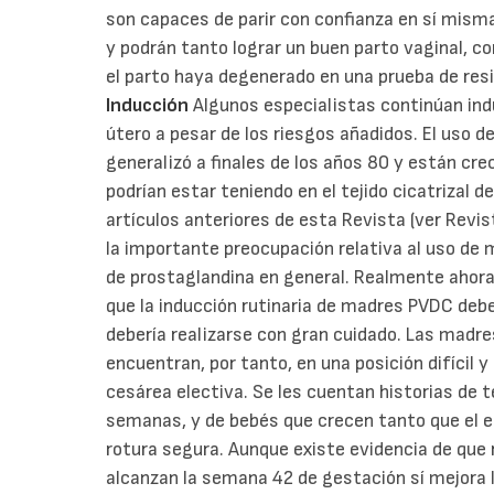
son capaces de parir con confianza en sí misma
y podrán tanto lograr un buen parto vaginal, 
el parto haya degenerado en una prueba de re
Inducción
Algunos especialistas continúan ind
útero a pesar de los riesgos añadidos. El uso d
generalizó a finales de los años 80 y están cr
podrían estar teniendo en el tejido cicatrizal d
artículos anteriores de esta Revista (ver Revi
la importante preocupación relativa al uso de m
de prostaglandina en general. Realmente ahora 
que la inducción rutinaria de madres PVDC deb
debería realizarse con gran cuidado. Las madr
encuentran, por tanto, en una posición difícil 
cesárea electiva. Se les cuentan historias de t
semanas, y de bebés que crecen tanto que el es
rotura segura. Aunque existe evidencia de que
alcanzan la semana 42 de gestación sí mejora l