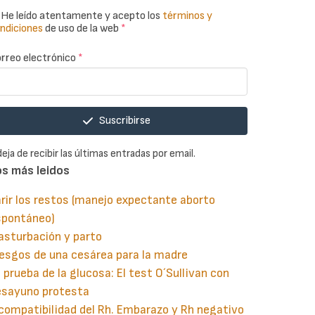
He leído atentamente y acepto los
términos y
ndiciones
de uso de la web
*
rreo electrónico
*
Suscribirse
deja de recibir las últimas entradas por email.
os más leidos
rir los restos (manejo expectante aborto
spontáneo)
asturbación y parto
esgos de una cesárea para la madre
 prueba de la glucosa: El test O´Sullivan con
esayuno protesta
compatibilidad del Rh. Embarazo y Rh negativo