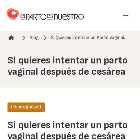
Pasar
al
contenido
principal
Blog
Si Quieres Intentar un Parto Vaginal…
Ruta de navegación
Si quieres intentar un parto
vaginal después de cesárea
Uncategorized
Si quieres intentar un parto
vaginal después de cesárea