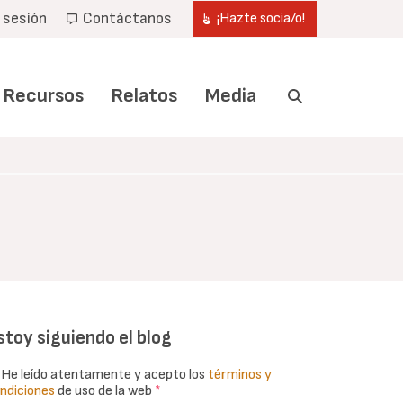
r sesión
Contáctanos
¡Hazte socia/o!
Recursos
Relatos
Media
stoy siguiendo el blog
He leído atentamente y acepto los
términos y
ndiciones
de uso de la web
*