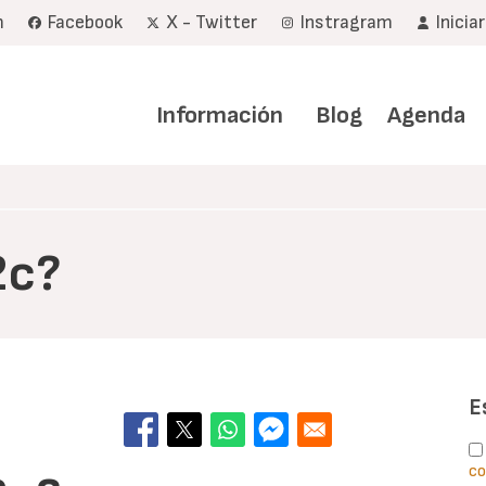
m
Facebook
X - Twitter
Instragram
Inicia
Navegación
principal
Información
Blog
Agenda
2c?
E
co