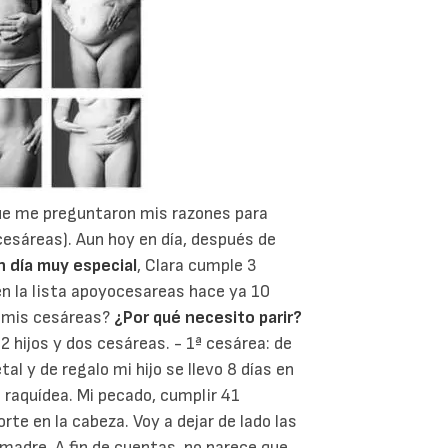
ue me preguntaron mis razones para
cesáreas). Aun hoy en día, después de
n día muy especial
, Clara cumple 3
en la lista apoyocesareas hace ya 10
n mis cesáreas?
¿Por qué necesito parir?
2 hijos y dos cesáreas.
- 1ª cesárea: de
al y de regalo mi hijo se llevo 8 días en
 raquídea. Mi pecado, cumplir 41
rte en la cabeza.
Voy a dejar de lado las
a madre. A fin de cuentas, no parece que