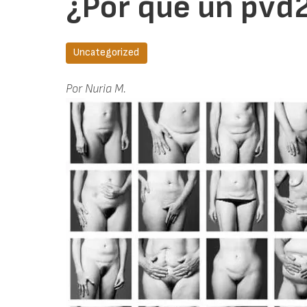
¿Por qué un pvd
Uncategorized
Por Nuria M.