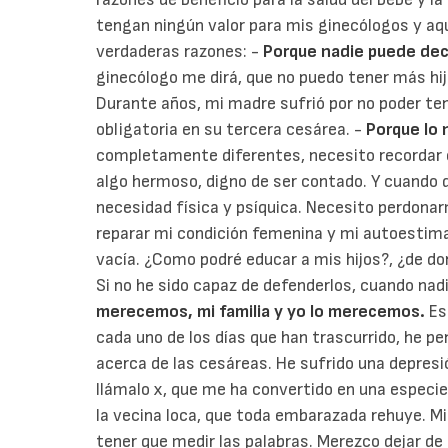
tengan ningún valor para mis ginecólogos y aq
verdaderas razones: -
Porque nadie puede deci
ginecólogo me dirá, que no puedo tener más hij
Durante años, mi madre sufrió por no poder tene
obligatoria en su tercera cesárea. -
Porque lo 
completamente diferentes,
necesito recordar 
algo hermoso, digno de ser contado
. Y cuando 
necesidad física y psíquica
. Necesito perdonar
reparar mi condición femenina y mi autoestima.
vacía. ¿Como podré educar a mis hijos?, ¿de do
Si no he sido capaz de defenderlos, cuando nad
merecemos, mi familia y yo lo merecemos.
Es
cada uno de los días que han trascurrido, he p
acerca de las cesáreas. He sufrido una depres
llámalo x, que me ha convertido en una especie 
la vecina loca, que toda embarazada rehuye. 
tener que medir las palabras. Merezco dejar de 