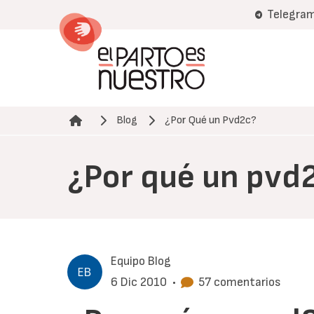
Pasar
Telegra
al
contenido
principal
Blog
¿Por Qué un Pvd2c?
Ruta de navegación
¿Por qué un pvd
Equipo Blog
6 Dic 2010
•
57 comentarios