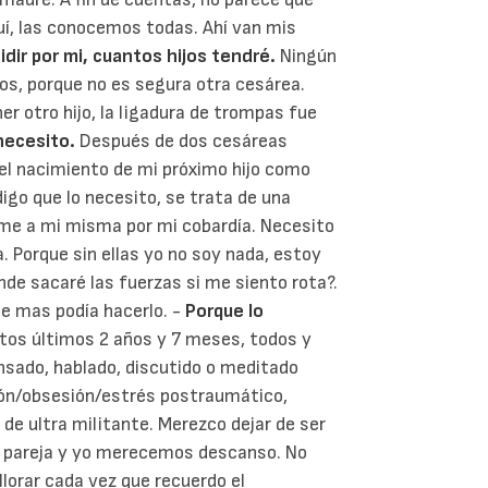
uí, las conocemos todas. Ahí van mis
dir por mi, cuantos hijos tendré.
Ningún
os, porque no es segura otra cesárea.
r otro hijo, la ligadura de trompas fue
necesito.
Después de dos cesáreas
el nacimiento de mi próximo hijo como
digo que lo necesito,
se trata de una
me a mi misma por mi cobardía. Necesito
 Porque sin ellas yo no soy nada, estoy
nde sacaré las fuerzas si me siento rota?.
ie mas podía hacerlo. -
Porque lo
tos últimos 2 años y 7 meses, todos y
ensado, hablado, discutido o meditado
ión/obsesión/estrés postraumático,
de ultra militante. Merezco dejar de ser
Mi pareja y yo merecemos descanso. No
llorar cada vez que recuerdo el