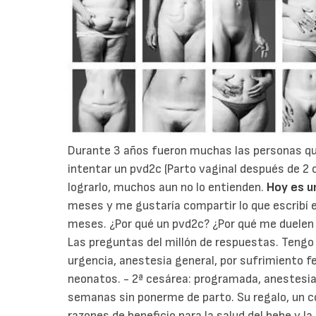
Durante 3 años fueron muchas las personas q
intentar un pvd2c (Parto vaginal después de 2 
lograrlo, muchos aun no lo entienden.
Hoy es u
meses y me gustaría compartir lo que escribí 
meses. ¿Por qué un pvd2c? ¿Por qué me duele
Las preguntas del millón de respuestas. Tengo 
urgencia, anestesia general, por sufrimiento fet
neonatos.
- 2ª cesárea: programada, anestesia
semanas sin ponerme de parto. Su regalo, un co
razones de beneficio para la salud del bebe y l