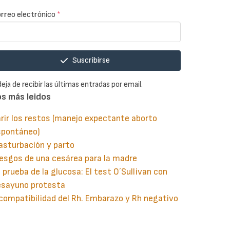
rreo electrónico
*
Suscribirse
deja de recibir las últimas entradas por email.
os más leidos
rir los restos (manejo expectante aborto
spontáneo)
asturbación y parto
esgos de una cesárea para la madre
 prueba de la glucosa: El test O´Sullivan con
esayuno protesta
compatibilidad del Rh. Embarazo y Rh negativo
guiente
aginación
gina