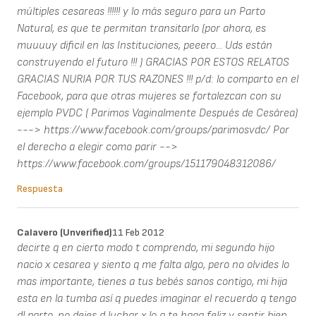
múltiples cesareas !!!!!! y lo más seguro para un Parto
Natural, es que te permitan transitarlo (por ahora, es
muuuuy dificil en las Instituciones, peeero... Uds están
construyendo el futuro !!! ) GRACIAS POR ESTOS RELATOS
GRACIAS NURIA POR TUS RAZONES !!! p/d: lo comparto en el
Facebook, para que otras mujeres se fortalezcan con su
ejemplo PVDC ( Parimos Vaginalmente Después de Cesárea)
---> https://www.facebook.com/groups/parimosvdc/ Por
el derecho a elegir como parir -->
https://www.facebook.com/groups/151179048312086/
Respuesta
Calavero (unverified)
11 Feb 2012
decirte q en cierto modo t comprendo, mi segundo hijo
nacio x cesarea y siento q me falta algo, pero no olvides lo
mas importante, tienes a tus bebés sanos contigo, mi hija
esta en la tumba así q puedes imaginar el recuerdo q tengo
dl parto, no dejes d luchar x lo q te haga feliz y sentir bien