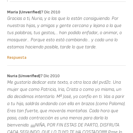
María (unverified)
7 Dic 2010
Gracias a ti, Nuria, y a las que lo están consiguiendo. Por
nuestras hijas, y amigas y gente cercana y lejana a la que
tus palabras, tus gestos,... han podido enfadar, o animar, o
mosquear... Porque esto está cambiando... y cada una lo
estamos haciendo posible, tarde lo que tarde.
Respuesta
Nuria (unverified)
7 Dic 2010
Me gustaría dedicar este texto, a otra loca del pvd2c. Una
mujer que como Patricia, Iria, Crista o como yo misma, un
día decidimos intentarlo. Mª José, yo confío en ti. Vas a parir
a tu hija, saldrás andando con ella en brazos (como Paloma).
Eres tan fuerte, que moverás montañas. Cada hora que
pasa, cada contracción es una menos para darla la
bienvenida. ¡¡¡¡¡NIÑA, POR FIN ESTAS DE PARTO, DISFRUTA
CADA SEGUNDO, QUE LO TUYO TE HA COSTADO!!!!!! Pase lo