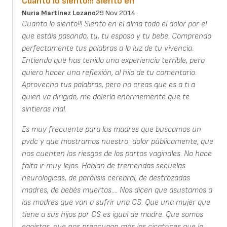
Cuanto lo siento!!! Siento en
Nuria Martínez Lozano
29 Nov 2014
Cuanto lo siento!!! Siento en el alma todo el dolor por el
que estáis pasando, tu, tu esposo y tu bebe. Comprendo
perfectamente tus palabras a la luz de tu vivencia.
Entiendo que has tenido una experiencia terrible, pero
quiero hacer una reflexión, al hilo de tu comentario.
Aprovecho tus palabras, pero no creas que es a ti a
quien va dirigido, me dolería enormemente que te
sintieras mal.
Es muy frecuente para las madres que buscamos un
pvdc y que mostramos nuestro dolor públicamente, que
nos cuenten los riesgos de los partos vaginales. No hace
falta ir muy lejos. Hablan de tremendas secuelas
neurologicas, de parálisis cerebral, de destrozadas
madres, de bebés muertos.... Nos dicen que asustamos a
las madres que van a sufrir una CS. Que una mujer que
tiene a sus hijos por CS es igual de madre. Que somos
egoístas, que nos preocupan más las cicatrices que la