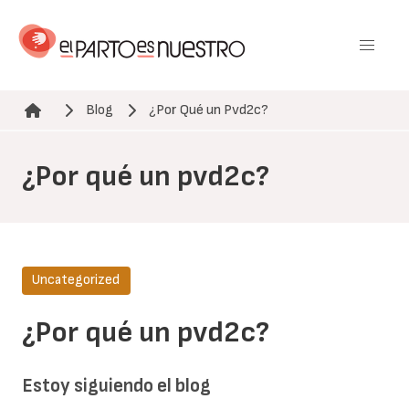
Pasar
al
contenido
principal
Blog
¿Por Qué un Pvd2c?
Ruta de navegación
¿Por qué un pvd2c?
Uncategorized
¿Por qué un pvd2c?
Estoy siguiendo el blog