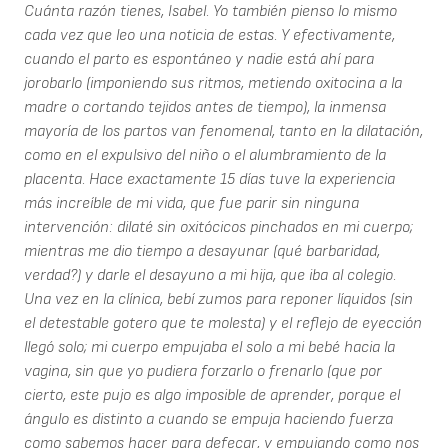
Cuánta razón tienes, Isabel. Yo también pienso lo mismo
cada vez que leo una noticia de estas. Y efectivamente,
cuando el parto es espontáneo y nadie está ahí para
jorobarlo (imponiendo sus ritmos, metiendo oxitocina a la
madre o cortando tejidos antes de tiempo), la inmensa
mayoría de los partos van fenomenal, tanto en la dilatación,
como en el expulsivo del niño o el alumbramiento de la
placenta. Hace exactamente 15 días tuve la experiencia
más increíble de mi vida, que fue parir sin ninguna
intervención: dilaté sin oxitócicos pinchados en mi cuerpo;
mientras me dio tiempo a desayunar (qué barbaridad,
verdad?) y darle el desayuno a mi hija, que iba al colegio.
Una vez en la clínica, bebí zumos para reponer líquidos (sin
el detestable gotero que te molesta) y el reflejo de eyección
llegó solo; mi cuerpo empujaba el solo a mi bebé hacia la
vagina, sin que yo pudiera forzarlo o frenarlo (que por
cierto, este pujo es algo imposible de aprender, porque el
ángulo es distinto a cuando se empuja haciendo fuerza
como sabemos hacer para defecar, y empujando como nos