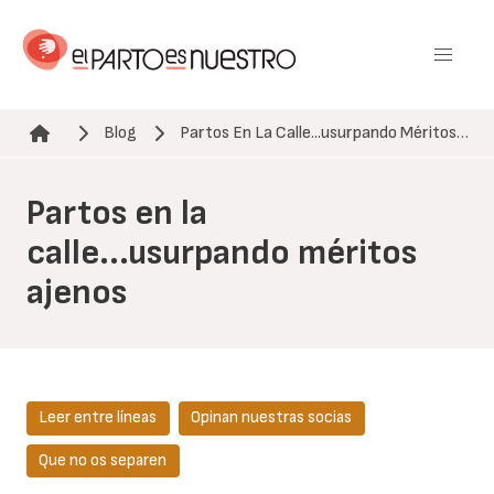
Pasar
al
contenido
principal
Blog
Partos En La Calle...usurpando Méritos…
Ruta de navegación
Partos en la
calle...usurpando méritos
ajenos
Leer entre líneas
Opinan nuestras socias
Que no os separen