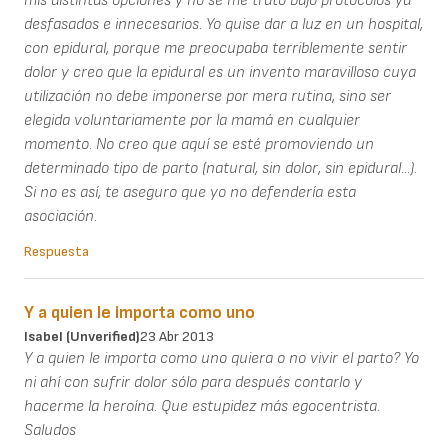
mis distintas opciones y no se me trató bajo protocolos ya
desfasados e innecesarios. Yo quise dar a luz en un hospital,
con epidural, porque me preocupaba terriblemente sentir
dolor y creo que la epidural es un invento maravilloso cuya
utilización no debe imponerse por mera rutina, sino ser
elegida voluntariamente por la mamá en cualquier
momento. No creo que aquí se esté promoviendo un
determinado tipo de parto (natural, sin dolor, sin epidural...).
Si no es así, te aseguro que yo no defendería esta
asociación.
Respuesta
Y a quien le importa como uno
Isabel (unverified)
23 Abr 2013
Y a quien le importa como uno quiera o no vivir el parto? Yo
ni ahí con sufrir dolor sólo para después contarlo y
hacerme la heroína. Que estupidez más egocentrista.
Saludos