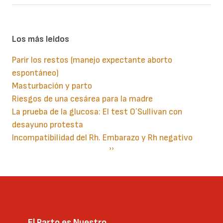
Los más leidos
Parir los restos (manejo expectante aborto
espontáneo)
Masturbación y parto
Riesgos de una cesárea para la madre
La prueba de la glucosa: El test O´Sullivan con
desayuno protesta
Incompatibilidad del Rh. Embarazo y Rh negativo
Paginación
Siguiente
››
página
El Parto es Nuestro