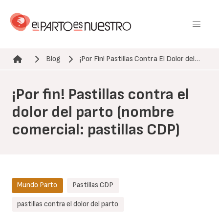
Pasar
al
contenido
principal
Blog
¡Por Fin! Pastillas Contra El Dolor del…
Ruta de navegación
¡Por fin! Pastillas contra el
dolor del parto (nombre
comercial: pastillas CDP)
Mundo Parto
Pastillas CDP
pastillas contra el dolor del parto