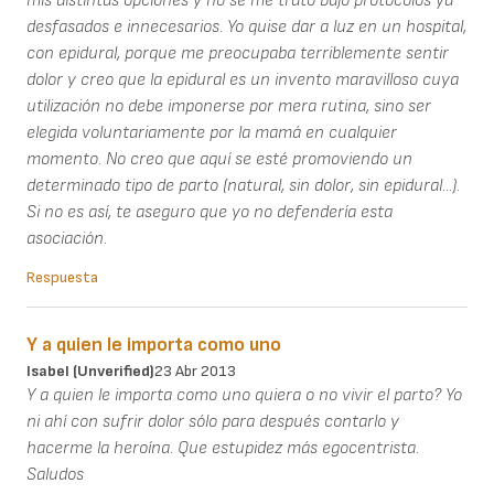
mis distintas opciones y no se me trató bajo protocolos ya
desfasados e innecesarios. Yo quise dar a luz en un hospital,
con epidural, porque me preocupaba terriblemente sentir
dolor y creo que la epidural es un invento maravilloso cuya
utilización no debe imponerse por mera rutina, sino ser
elegida voluntariamente por la mamá en cualquier
momento. No creo que aquí se esté promoviendo un
determinado tipo de parto (natural, sin dolor, sin epidural...).
Si no es así, te aseguro que yo no defendería esta
asociación.
Respuesta
Y a quien le importa como uno
Isabel (unverified)
23 Abr 2013
Y a quien le importa como uno quiera o no vivir el parto? Yo
ni ahí con sufrir dolor sólo para después contarlo y
hacerme la heroína. Que estupidez más egocentrista.
Saludos