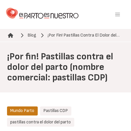
Pasar
al
contenido
principal
Blog
¡Por Fin! Pastillas Contra El Dolor del…
Ruta de navegación
¡Por fin! Pastillas contra el
dolor del parto (nombre
comercial: pastillas CDP)
Mundo Parto
Pastillas CDP
pastillas contra el dolor del parto