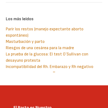
Los más leidos
Parir los restos (manejo expectante aborto
espontáneo)
Masturbación y parto
Riesgos de una cesárea para la madre
La prueba de la glucosa: El test O´Sullivan con
desayuno protesta
Incompatibilidad del Rh. Embarazo y Rh negativo
Paginación
Siguiente
››
página
El Parto es Nuestro