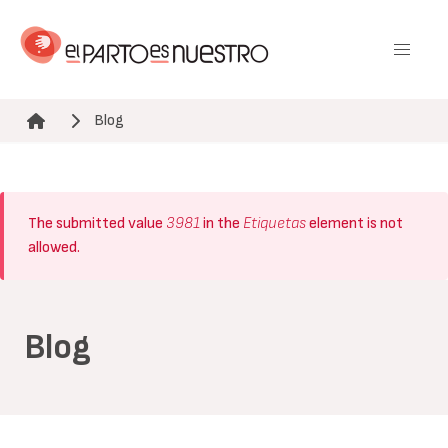
Pasar
al
contenido
principal
Blog
Ruta de navegación
Mensaje
The submitted value
3981
in the
Etiquetas
element is not
de
allowed.
error
Blog