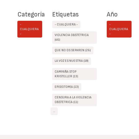
Categoría
Etiquetas
Año
-
- CUALQUIERA -
-
CUALQUIERA
CUALQUIERA
-
-
VIOLENCIA OBSTÉTRICA
(46)
QUE NO OS SEPAREN (26)
LA VOZ ES NUESTRA (18)
CAMPAÑA STOP
KRISTELLER (13)
EPISIOTOMÍA (13)
CENSURA A LA VIOLENCIA
OBSTÉTRICA (11)
…