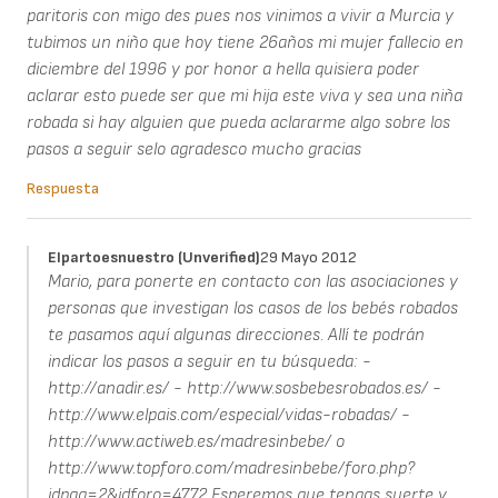
paritoris con migo des pues nos vinimos a vivir a Murcia y
tubimos un niño que hoy tiene 26años mi mujer fallecio en
diciembre del 1996 y por honor a hella quisiera poder
aclarar esto puede ser que mi hija este viva y sea una niña
robada si hay alguien que pueda aclararme algo sobre los
pasos a seguir selo agradesco mucho gracias
Respuesta
Elpartoesnuestro (unverified)
29 Mayo 2012
Mario, para ponerte en contacto con las asociaciones y
personas que investigan los casos de los bebés robados
te pasamos aquí algunas direcciones. Allí te podrán
indicar los pasos a seguir en tu búsqueda: -
http://anadir.es/ - http://www.sosbebesrobados.es/ -
http://www.elpais.com/especial/vidas-robadas/ -
http://www.actiweb.es/madresinbebe/ o
http://www.topforo.com/madresinbebe/foro.php?
idpag=2&idforo=4772 Esperemos que tengas suerte y