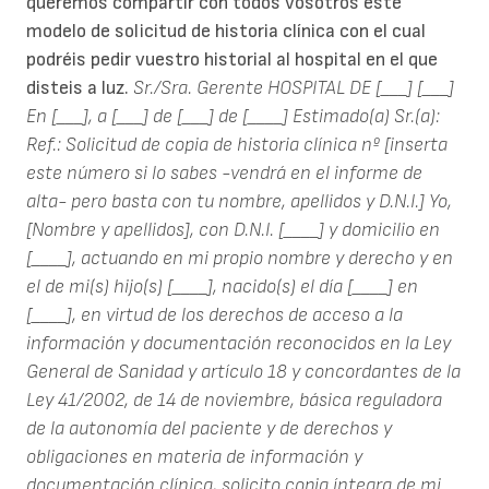
queremos compartir con todos vosotros este
modelo de solicitud de historia clínica con el cual
podréis pedir vuestro historial al hospital en el que
disteis a luz.
Sr./Sra. Gerente
HOSPITAL DE [___]
[___]
En [___], a [___] de [___] de [____]
Estimado(a) Sr.(a):
Ref.: Solicitud de copia de historia clínica nº [inserta
este número si lo sabes -vendrá en el informe de
alta- pero basta con tu nombre, apellidos y D.N.I.]
Yo,
[Nombre y apellidos], con D.N.I. [____] y domicilio en
[____], actuando en mi propio nombre y derecho y en
el de mi(s) hijo(s) [____], nacido(s) el día [____] en
[____], en virtud de los derechos de acceso a la
información y documentación reconocidos en la Ley
General de Sanidad y artículo 18 y concordantes de la
Ley 41/2002, de 14 de noviembre, básica reguladora
de la autonomía del paciente y de derechos y
obligaciones en materia de información y
documentación clínica, solicito copia íntegra de mi