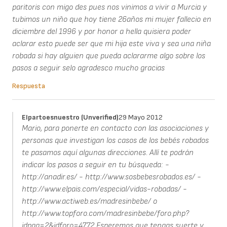
paritoris con migo des pues nos vinimos a vivir a Murcia y
tubimos un niño que hoy tiene 26años mi mujer fallecio en
diciembre del 1996 y por honor a hella quisiera poder
aclarar esto puede ser que mi hija este viva y sea una niña
robada si hay alguien que pueda aclararme algo sobre los
pasos a seguir selo agradesco mucho gracias
Respuesta
Elpartoesnuestro (unverified)
29 Mayo 2012
Mario, para ponerte en contacto con las asociaciones y
personas que investigan los casos de los bebés robados
te pasamos aquí algunas direcciones. Allí te podrán
indicar los pasos a seguir en tu búsqueda: -
http://anadir.es/ - http://www.sosbebesrobados.es/ -
http://www.elpais.com/especial/vidas-robadas/ -
http://www.actiweb.es/madresinbebe/ o
http://www.topforo.com/madresinbebe/foro.php?
idpag=2&idforo=4772 Esperemos que tengas suerte y