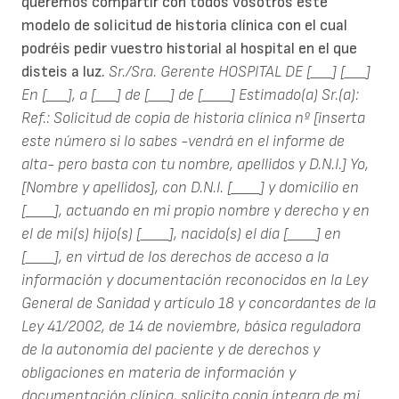
queremos compartir con todos vosotros este
modelo de solicitud de historia clínica con el cual
podréis pedir vuestro historial al hospital en el que
disteis a luz.
Sr./Sra. Gerente
HOSPITAL DE [___]
[___]
En [___], a [___] de [___] de [____]
Estimado(a) Sr.(a):
Ref.: Solicitud de copia de historia clínica nº [inserta
este número si lo sabes -vendrá en el informe de
alta- pero basta con tu nombre, apellidos y D.N.I.]
Yo,
[Nombre y apellidos], con D.N.I. [____] y domicilio en
[____], actuando en mi propio nombre y derecho y en
el de mi(s) hijo(s) [____], nacido(s) el día [____] en
[____], en virtud de los derechos de acceso a la
información y documentación reconocidos en la Ley
General de Sanidad y artículo 18 y concordantes de la
Ley 41/2002, de 14 de noviembre, básica reguladora
de la autonomía del paciente y de derechos y
obligaciones en materia de información y
documentación clínica, solicito copia íntegra de mi